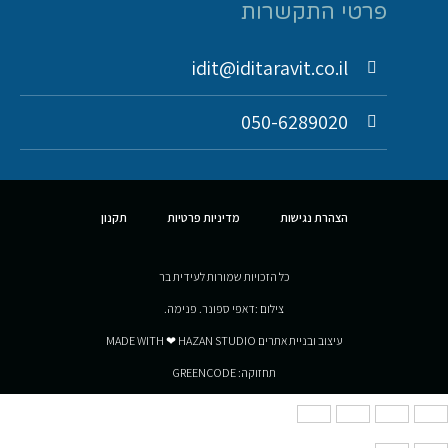
פרטי התקשרות
idit@iditaravit.co.il
050-6289020
הצהרת נגישות
מדיניות פרטיות
תקנון
כל הזכויות שמורות לעידית בר
צילום :דאפי ספונר. פנימה.
עיצוב ובניית אתרים MADE WITH ❤ HAZAN STUDIO
תחזוקה: GREENCODE