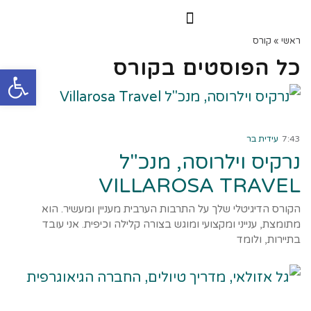
הרצאות וסדנאות
הקורס הדיגיטלי
ראשי
»
קורס
כל הפוסטים ב
קורס
פתח
קרא עוד ←
7:43
עידית בר
נרקיס וילרוסה, מנכ"ל
VILLAROSA TRAVEL
הקורס הדיגיטלי שלך על התרבות הערבית מעניין ומעשיר. הוא
מתומצת, ענייני ומקצועי ומוגש בצורה קלילה וכיפית. אני עובד
בתיירות, ולומד
קרא עוד ←