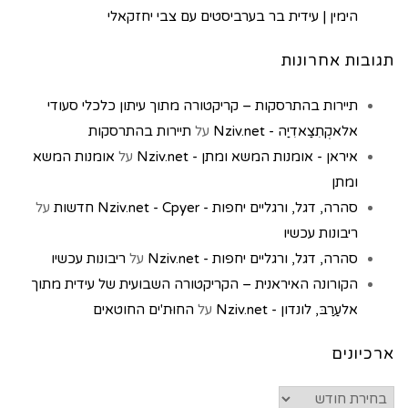
הימין | עידית בר בערביסטים עם צבי יחזקאלי
תגובות אחרונות
תיירות בהתרסקות – קריקטורה מתוך עיתון כלכלי סעודי
אלאקְתִצַאדִיַה - Nziv.net
על
תיירות בהתרסקות
איראן - אומנות המשא ומתן - Nziv.net
על
אומנות המשא
ומתן
סהרה, דגל, ורגליים יחפות - Nziv.net - Cpyer חדשות
על
ריבונות עכשיו
סהרה, דגל, ורגליים יחפות - Nziv.net
על
ריבונות עכשיו
הקורונה האיראנית – הקריקטורה השבועית של עידית מתוך
אלעַרַבּ, לונדון - Nziv.net
על
החוּת'ים החוטאים
ארכיונים