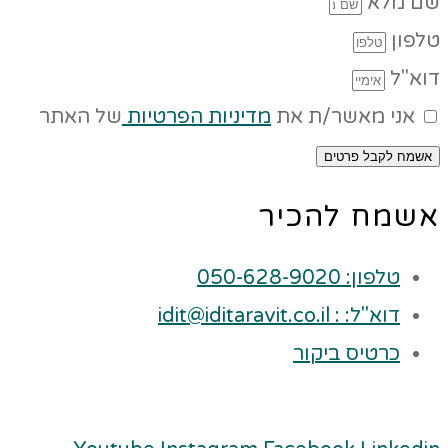
שם מלא
טלפון
דוא"ל
אני מאשר/ת את
מדיניות הפרטיות
של האתר
אשמח לקבל פרטים
אשמח להכיר
טלפון: 050-628-9020
דוא"ל: : idit@iditaravit.co.il
כרטיס ביקור