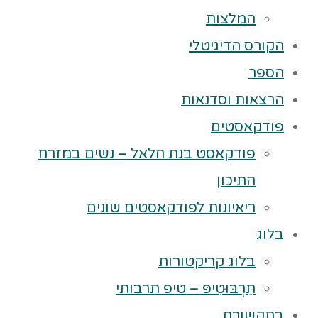
המלצות
הקורס הדיגיטלי
הספר
הרצאות וסדנאות
פודקאסטים
פודקאסט בנת חלאל – נשים במזרח
התיכון
ריאיונות לפודקאסטים שונים
בלוג
בלוג קריקטורות
תַּרְבּוּטִיפּ – טיפ תרבותי
בתקשורת