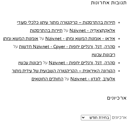
תגובות אחרונות
תיירות בהתרסקות – קריקטורה מתוך עיתון כלכלי סעודי
אלאקְתִצַאדִיַה - Nziv.net
על
תיירות בהתרסקות
איראן - אומנות המשא ומתן - Nziv.net
על
אומנות המשא ומתן
סהרה, דגל, ורגליים יחפות - Nziv.net - Cpyer חדשות
על
ריבונות עכשיו
סהרה, דגל, ורגליים יחפות - Nziv.net
על
ריבונות עכשיו
הקורונה האיראנית – הקריקטורה השבועית של עידית מתוך
אלעַרַבּ, לונדון - Nziv.net
על
החוּת'ים החוטאים
ארכיונים
ארכיונים