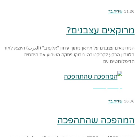
11:26
עידית בר
מרוקאים עצבנים?
המרוקאים עצבנים על איראן מתוך עיתון "אלעַרַבּ" (العرب) היוצא לאור
בלונדון הרקע לקריקטורה: מרוקו ניתקה השבוע את היחסים
הדיפלומטיים עם
קרא עוד ←
16:36
עידית בר
המהפכה שהתהפכה