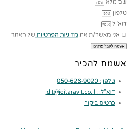
שם מלא
טלפון
דוא"ל
אני מאשר/ת את
מדיניות הפרטיות
של האתר
אשמח לקבל פרטים
אשמח להכיר
טלפון: 050-628-9020
דוא"ל: : idit@iditaravit.co.il
כרטיס ביקור