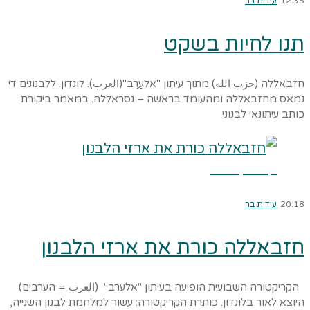
12:35
עידית בר
תנו לחיות בשקט
חזבאללה (حزب الله) מתוך עיתון "אלעַרַבּ"(العرب). לונדון. ללבנונים די
נמאס מחזבאללה ומהעומד בראשה – נסראללה. במאמר ביקורת
כותב עיתונאי לבנוני
קרא עוד ←
20:18
עידית בר
חזבאללה כורת את ארזי הלבנון
הקריקטורה השבועית הופיעה בעיתון "אלערב" (العرب = הערבים)
היוצא לאור בלונדון. כותרת הקריקטורה: עשור למלחמת לבנון השנייה,