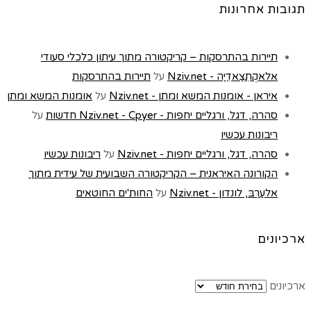
תגובות אחרונות
תיירות בהתרסקות – קריקטורה מתוך עיתון כלכלי סעודי
אלאקְתִצַאדִיַה - Nziv.net
על
תיירות בהתרסקות
איראן - אומנות המשא ומתן - Nziv.net
על
אומנות המשא ומתן
סהרה, דגל, ורגליים יחפות - Nziv.net - Cpyer חדשות
על
ריבונות עכשיו
סהרה, דגל, ורגליים יחפות - Nziv.net
על
ריבונות עכשיו
הקורונה האיראנית – הקריקטורה השבועית של עידית מתוך
אלעַרַבּ, לונדון - Nziv.net
על
החוּת'ים החוטאים
ארכיונים
ארכיונים