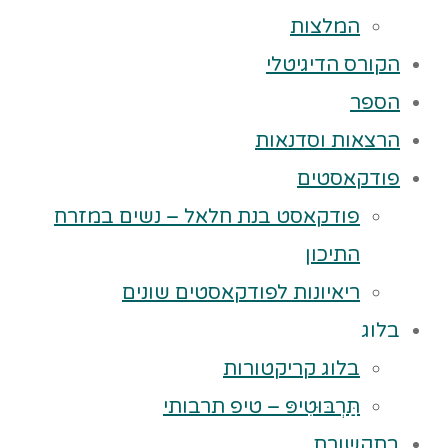
המלצות
הקורס הדיגיטלי
הספר
הרצאות וסדנאות
פודקאסטים
פודקאסט בנת חלאל – נשים במזרח
התיכון
ריאיונות לפודקאסטים שונים
בלוג
בלוג קריקטורות
תַּרְבּוּטִיפּ – טיפ תרבותי
בתקשורת