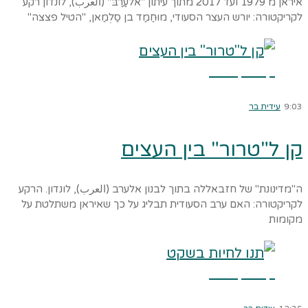
איראן מ 1979 ועד 2017 מתוך עיתון "אלעַרַבּ" (العرب), לונדון רקע
לקריקטורה: יורש העצר הסעודי, מוּחַמַד בן סַלְמַאן, "הטיל פצצה"
קרא עוד ←
9:03
עידית בר
קן ל"טרור" בין העצים
ה"מדינונת" של חזבאללה בתוך לבנון אלערב (العرب), לונדון. הרקע
לקריקטורה: האם ערב הסעודית תבליג על כך שאיראן משתלטת על
מקומות
קרא עוד ←