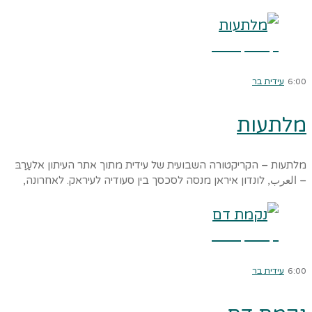
קרא עוד ←
6:00
עידית בר
מלתעות
מלתעות – הקריקטורה השבועית של עידית מתוך אתר העיתון אלעַרַבּ
– العرب, לונדון איראן מנסה לסכסך בין סעודיה לעיראק. לאחרונה,
קרא עוד ←
6:00
עידית בר