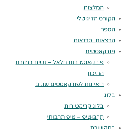
המלצות
הקורס הדיגיטלי
הספר
הרצאות וסדנאות
פודקאסטים
פודקאסט בנת חלאל – נשים במזרח
התיכון
ריאיונות לפודקאסטים שונים
בלוג
בלוג קריקטורות
תַּרְבּוּטִיפּ – טיפ תרבותי
בתקשורת