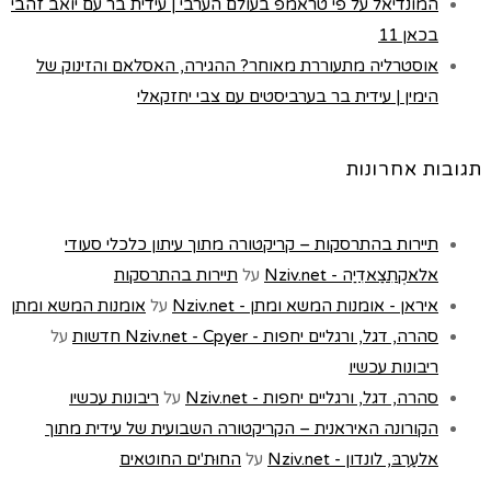
המונדיאל על פי טראמפ בעולם הערבי | עידית בר עם יואב זהבי
בכאן 11
אוסטרליה מתעוררת מאוחר? ההגירה, האסלאם והזינוק של
הימין | עידית בר בערביסטים עם צבי יחזקאלי
תגובות אחרונות
תיירות בהתרסקות – קריקטורה מתוך עיתון כלכלי סעודי
אלאקְתִצַאדִיַה - Nziv.net
על
תיירות בהתרסקות
איראן - אומנות המשא ומתן - Nziv.net
על
אומנות המשא ומתן
סהרה, דגל, ורגליים יחפות - Nziv.net - Cpyer חדשות
על
ריבונות עכשיו
סהרה, דגל, ורגליים יחפות - Nziv.net
על
ריבונות עכשיו
הקורונה האיראנית – הקריקטורה השבועית של עידית מתוך
אלעַרַבּ, לונדון - Nziv.net
על
החוּת'ים החוטאים