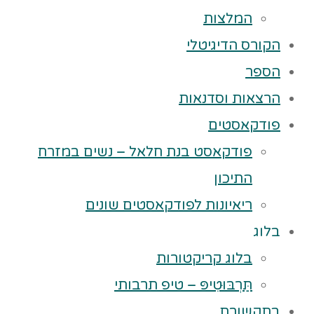
המלצות
הקורס הדיגיטלי
הספר
הרצאות וסדנאות
פודקאסטים
פודקאסט בנת חלאל – נשים במזרח
התיכון
ריאיונות לפודקאסטים שונים
בלוג
בלוג קריקטורות
תַּרְבּוּטִיפּ – טיפ תרבותי
בתקשורת