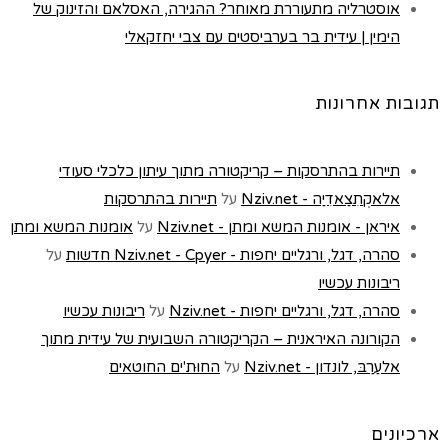
אוסטרליה מתעוררת מאוחר? ההגירה, האסלאם והזינוק של
הימין | עידית בר בערביסטים עם צבי יחזקאלי
תגובות אחרונות
תיירות בהתרסקות – קריקטורה מתוך עיתון כלכלי סעודי
אלאקְתִצַאדִיַה - Nziv.net
על
תיירות בהתרסקות
איראן - אומנות המשא ומתן - Nziv.net
על
אומנות המשא ומתן
סהרה, דגל, ורגליים יחפות - Nziv.net - Cpyer חדשות
על
ריבונות עכשיו
סהרה, דגל, ורגליים יחפות - Nziv.net
על
ריבונות עכשיו
הקורונה האיראנית – הקריקטורה השבועית של עידית מתוך
אלעַרַבּ, לונדון - Nziv.net
על
החוּת'ים החוטאים
ארכיונים