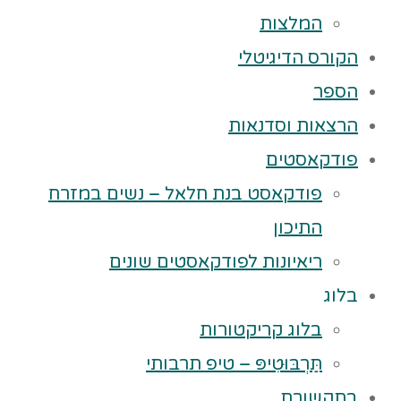
המלצות
הקורס הדיגיטלי
הספר
הרצאות וסדנאות
פודקאסטים
פודקאסט בנת חלאל – נשים במזרח
התיכון
ריאיונות לפודקאסטים שונים
בלוג
בלוג קריקטורות
תַּרְבּוּטִיפּ – טיפ תרבותי
בתקשורת