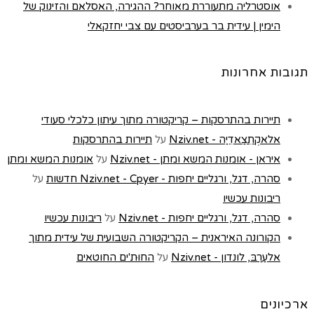
אוסטרליה מתעוררת מאוחר? ההגירה, האסלאם והזינוק של
הימין | עידית בר בערביסטים עם צבי יחזקאלי
תגובות אחרונות
תיירות בהתרסקות – קריקטורה מתוך עיתון כלכלי סעודי
אלאקְתִצַאדִיַה - Nziv.net
על
תיירות בהתרסקות
איראן - אומנות המשא ומתן - Nziv.net
על
אומנות המשא ומתן
סהרה, דגל, ורגליים יחפות - Nziv.net - Cpyer חדשות
על
ריבונות עכשיו
סהרה, דגל, ורגליים יחפות - Nziv.net
על
ריבונות עכשיו
הקורונה האיראנית – הקריקטורה השבועית של עידית מתוך
אלעַרַבּ, לונדון - Nziv.net
על
החוּת'ים החוטאים
ארכיונים