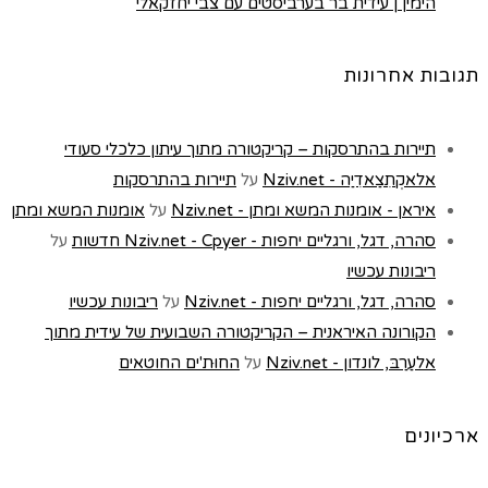
הימין | עידית בר בערביסטים עם צבי יחזקאלי
תגובות אחרונות
תיירות בהתרסקות – קריקטורה מתוך עיתון כלכלי סעודי
אלאקְתִצַאדִיַה - Nziv.net
על
תיירות בהתרסקות
איראן - אומנות המשא ומתן - Nziv.net
על
אומנות המשא ומתן
סהרה, דגל, ורגליים יחפות - Nziv.net - Cpyer חדשות
על
ריבונות עכשיו
סהרה, דגל, ורגליים יחפות - Nziv.net
על
ריבונות עכשיו
הקורונה האיראנית – הקריקטורה השבועית של עידית מתוך
אלעַרַבּ, לונדון - Nziv.net
על
החוּת'ים החוטאים
ארכיונים