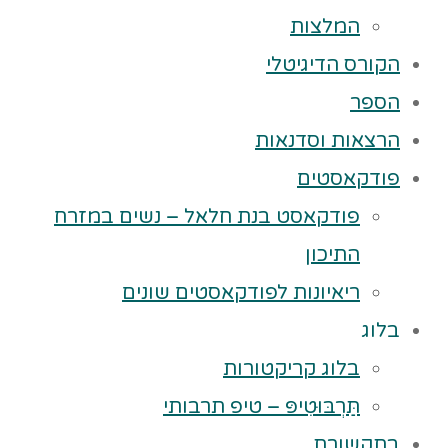
המלצות
הקורס הדיגיטלי
הספר
הרצאות וסדנאות
פודקאסטים
פודקאסט בנת חלאל – נשים במזרח
התיכון
ריאיונות לפודקאסטים שונים
בלוג
בלוג קריקטורות
תַּרְבּוּטִיפּ – טיפ תרבותי
בתקשורת