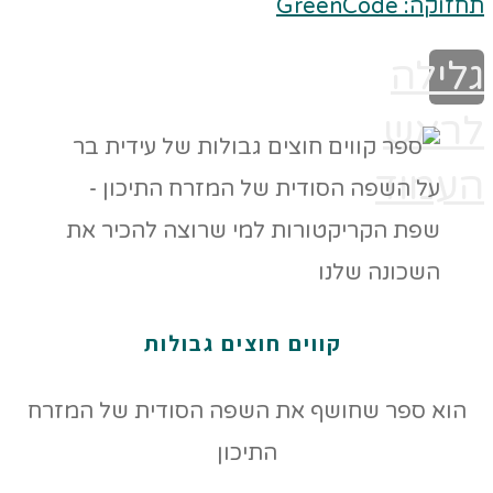
תחזוקה: GreenCode
גלילה
לראש
העמוד
קווים חוצים גבולות
הוא ספר שחושף את השפה הסודית של המזרח
התיכון