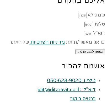
אליכם בהקדם
שם מלא
טלפון
דוא"ל
אני מאשר/ת את
מדיניות הפרטיות
של האתר
אשמח לקבל פרטים
אשמח להכיר
טלפון: 050-628-9020
דוא"ל: : idit@iditaravit.co.il
כרטיס ביקור