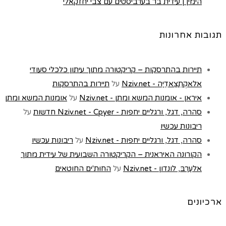
הימין | עידית בר בערביסטים עם צבי יחזקאלי
תגובות אחרונות
תיירות בהתרסקות – קריקטורה מתוך עיתון כלכלי סעודי
אלאקְתִצַאדִיַה - Nziv.net
על
תיירות בהתרסקות
איראן - אומנות המשא ומתן - Nziv.net
על
אומנות המשא ומתן
סהרה, דגל, ורגליים יחפות - Nziv.net - Cpyer חדשות
על
ריבונות עכשיו
סהרה, דגל, ורגליים יחפות - Nziv.net
על
ריבונות עכשיו
הקורונה האיראנית – הקריקטורה השבועית של עידית מתוך
אלעַרַבּ, לונדון - Nziv.net
על
החוּת'ים החוטאים
ארכיונים