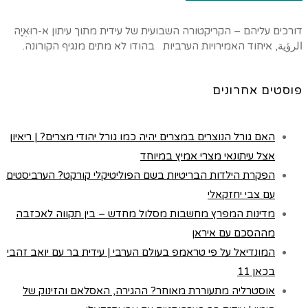
דורכים עליהם – הקריקטורה השבועית של עידית מתוך עיתון א-רוּאְיָה
الرؤية, איחוד האמירויות הערביות בהודו לא מתים מנגיף הקורונה.
פוסטים אחרונים
האם גורל הנוצרים במצרים יהיה כמו גורל יהודי מצרים? | ריאיון
אצל עיתונאי מצרי אמיץ במיוחד
הפקרת הילדות הבריטיות בשם הפוליטיקלי קורקט? הערביסטים
עם צבי יחזקאלי
מדינות המפרץ מחשבות מסלול מחדש – בין תקווה לאכזבה
מההסכם עם איראן
המונדיאל על פי טראמפ בעולם הערבי | עידית בר עם יואב זהבי
בכאן 11
אוסטרליה מתעוררת מאוחר? ההגירה, האסלאם והזינוק של