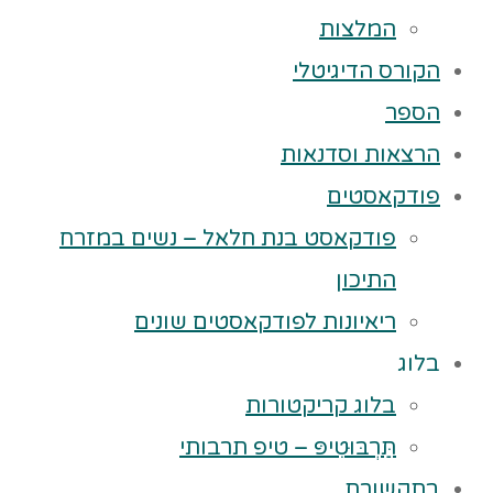
המלצות
הקורס הדיגיטלי
הספר
הרצאות וסדנאות
פודקאסטים
פודקאסט בנת חלאל – נשים במזרח
התיכון
ריאיונות לפודקאסטים שונים
בלוג
בלוג קריקטורות
תַּרְבּוּטִיפּ – טיפ תרבותי
בתקשורת