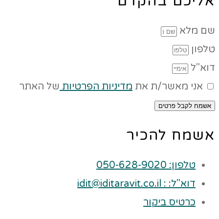
אליכם בהקדם
שם מלא
טלפון
דוא"ל
אני מאשר/ת את
מדיניות הפרטיות
של האתר
אשמח לקבל פרטים
אשמח להכיר
טלפון: 050-628-9020
דוא"ל: : idit@iditaravit.co.il
כרטיס ביקור