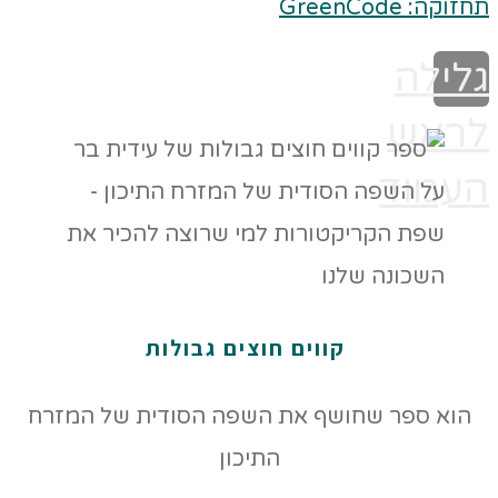
תחזוקה: GreenCode
גלילה
לראש
העמוד
קווים חוצים גבולות
הוא ספר שחושף את השפה הסודית של המזרח
התיכון