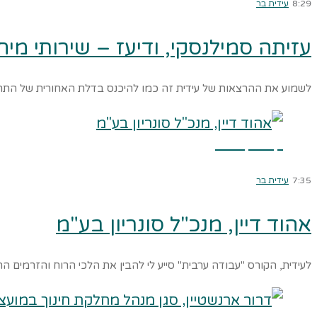
8:29
עידית בר
עזיתה סמילנסקי, ודיעז – שירותי מי
לשמוע את ההרצאות של עידית זה כמו להיכנס בדלת האחורית של התר
קרא עוד ←
7:35
עידית בר
אהוד דיין, מנכ"ל סונריון בע"מ
לעידית, הקורס "עבודה ערבית" סייע לי להבין את הלכי הרוח והזרמי