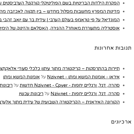
הפקרת הילדות הבריטיות בשם הפוליטיקלי קורקט? הערביסטים עם
מדינות המפרץ מחשבות מסלול מחדש – בין תקווה לאכזבה מה
המונדיאל על פי טראמפ בעולם הערבי | עידית בר עם יואב זהבי בכא
אוסטרליה מתעוררת מאוחר? ההגירה, האסלאם והזינוק של הימין |
תגובות אחרונות
תיירות בהתרסקות – קריקטורה מתוך עיתון כלכלי סעודי אלאקְתִצַאדִיַה - t
איראן - אומנות המשא ומתן - Nziv.net
על
אומנות המשא ומתן
סהרה, דגל, ורגליים יחפות - Nziv.net - Cpyer חדשות
על
ריבונות
סהרה, דגל, ורגליים יחפות - Nziv.net
על
ריבונות עכשיו
הקורונה האיראנית – הקריקטורה השבועית של עידית מתוך אלעַרַבּ, לונדון 
ארכיונים