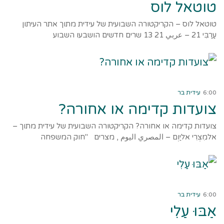
טוטאל לוס
טוטאל לוס – הקריקטורה השבועית של עידית מתוך אתר העיתון
עַרַבִּי 21 – عربي 21 13 שרים חדשים הושבעו השבוע
קרא עוד ←
6:00
עידית בר
צועדות קדימה או אחורה?
צועדות קדימה או אחורה? הקריקטורה השבועית של עידית מתוך –
אלמִצְרִי אליַוְם – المصري اليوم , מצרים "חוק המשפחה
קרא עוד ←
6:00
עידית בר
אַבּוּ עַלִי