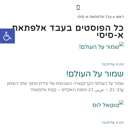
הרצאות וסדנאות
הקורס הדיגיטלי
ראשי
»
עבד אלפתאח א-סיסי
כל הפוסטים ב
עבד אלפתאח
פתח סרגל
א-סיסי
קרא עוד ←
6:00
עידית בר
שמור על העולם!
שמור על העולם! הקריקטורה השבועית של עידית מתוך אתר העיתון
עַרַבִּי 21 – عربي 21 פסגת האקלים – קִמַת אלמֻנַאח'
קרא עוד ←
6:00
עידית בר