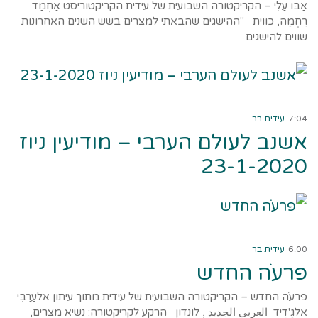
אַבּוּ עַלִי – הקריקטורה השבועית של עידית הקריקטוריסט אַחְמַד
רַחְמַה, כווית "ההישגים שהבאתי למצרים בשש השנים האחרונות
שווים להישגים
קרא עוד ←
7:04
עידית בר
אשנב לעולם הערבי – מודיעין ניוז
23-1-2020
קרא עוד ←
6:00
עידית בר
פרעֹה החדש
פרעֹה החדש – הקריקטורה השבועית של עידית מתוך עיתון אלעַרַבִּי
אלגַ'דִיד العربي الجديد , לונדון הרקע לקריקטורה: נשיא מצרים,