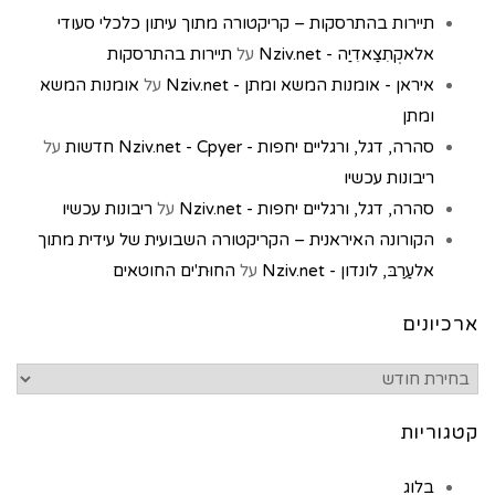
תיירות בהתרסקות – קריקטורה מתוך עיתון כלכלי סעודי
אלאקְתִצַאדִיַה - Nziv.net
על
תיירות בהתרסקות
איראן - אומנות המשא ומתן - Nziv.net
על
אומנות המשא
ומתן
סהרה, דגל, ורגליים יחפות - Nziv.net - Cpyer חדשות
על
ריבונות עכשיו
סהרה, דגל, ורגליים יחפות - Nziv.net
על
ריבונות עכשיו
הקורונה האיראנית – הקריקטורה השבועית של עידית מתוך
אלעַרַבּ, לונדון - Nziv.net
על
החוּת'ים החוטאים
ארכיונים
קטגוריות
בלוג