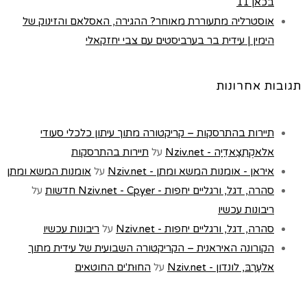
בכאן 11
אוסטרליה מתעוררת מאוחר? ההגירה, האסלאם והזינוק של
הימין | עידית בר בערביסטים עם צבי יחזקאלי
תגובות אחרונות
תיירות בהתרסקות – קריקטורה מתוך עיתון כלכלי סעודי
אלאקְתִצַאדִיַה - Nziv.net
על
תיירות בהתרסקות
איראן - אומנות המשא ומתן - Nziv.net
על
אומנות המשא ומתן
סהרה, דגל, ורגליים יחפות - Nziv.net - Cpyer חדשות
על
ריבונות עכשיו
סהרה, דגל, ורגליים יחפות - Nziv.net
על
ריבונות עכשיו
הקורונה האיראנית – הקריקטורה השבועית של עידית מתוך
אלעַרַבּ, לונדון - Nziv.net
על
החוּת'ים החוטאים