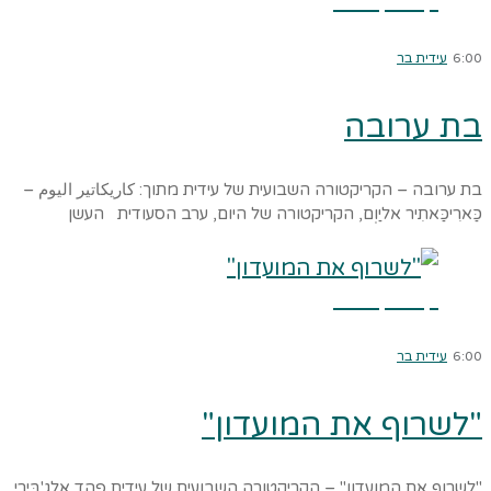
קרא עוד ←
6:00
עידית בר
בת ערובה
בת ערובה – הקריקטורה השבועית של עידית מתוך: كاريكاتير اليوم –
כַּארִיכַּאתִיר אליַוְם, הקריקטורה של היום, ערב הסעודית העשן
קרא עוד ←
6:00
עידית בר
"לשרוף את המועדון"
"לשרוף את המועדון" – הקריקטורה השבועית של עידית פַהְד אלגֻ'בַּיְרִי