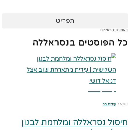
תפריט
ראשי
»
נסראללה
כל הפוסטים ב
נסראללה
קרא עוד ←
15:28
עידית בר
חיסול נסראללה ומלחמת לבנון