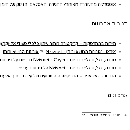
אוסטרליה מתעוררת מאוחר? ההגירה, האסלאם והזינוק של הימין |
תגובות אחרונות
תיירות בהתרסקות – קריקטורה מתוך עיתון כלכלי סעודי אלאקְתִצַאדִיַה - t
איראן - אומנות המשא ומתן - Nziv.net
על
אומנות המשא ומתן
סהרה, דגל, ורגליים יחפות - Nziv.net - Cpyer חדשות
על
ריבונות
סהרה, דגל, ורגליים יחפות - Nziv.net
על
ריבונות עכשיו
הקורונה האיראנית – הקריקטורה השבועית של עידית מתוך אלעַרַבּ, לונדון 
ארכיונים
ארכיונים