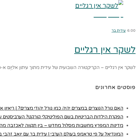
קרא עוד ←
6:00
עידית בר
לשקר אין רגליים
לשקר אין רגליים – הקריקטורה השבועית של עידית מתוך עיתון אליַוְם א
פוסטים אחרונים
האם גורל הנוצרים במצרים יהיה כמו גורל יהודי מצרים? | ריאיון א
הפקרת הילדות הבריטיות בשם הפוליטיקלי קורקט? הערביסטים עם
מדינות המפרץ מחשבות מסלול מחדש – בין תקווה לאכזבה מה
המונדיאל על פי טראמפ בעולם הערבי | עידית בר עם יואב זהבי בכא