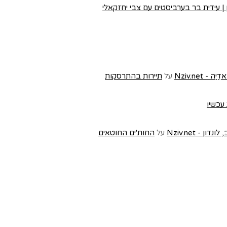
 עידית בר בערביסטים עם צבי יחזקאלי
Nziv.ne
על
תיירות בהתרסקות
 עכשיו
- Nziv.net
על
החוּת'ים החוטאים