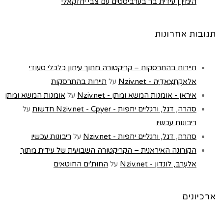
הימין | עידית בר בערביסטים עם צבי יחזקאלי
תגובות אחרונות
תיירות בהתרסקות – קריקטורה מתוך עיתון כלכלי סעודי
אלאקְתִצַאדִיַה - Nziv.net
על
תיירות בהתרסקות
איראן - אומנות המשא ומתן - Nziv.net
על
אומנות המשא ומתן
סהרה, דגל, ורגליים יחפות - Nziv.net - Cpyer חדשות
על
ריבונות עכשיו
סהרה, דגל, ורגליים יחפות - Nziv.net
על
ריבונות עכשיו
הקורונה האיראנית – הקריקטורה השבועית של עידית מתוך
אלעַרַבּ, לונדון - Nziv.net
על
החוּת'ים החוטאים
ארכיונים