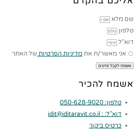
אליכם בהקדם
שם מלא
טלפון
דוא"ל
אני מאשר/ת את
מדיניות הפרטיות
של האתר
אשמח לקבל פרטים
אשמח להכיר
טלפון: 050-628-9020
דוא"ל: : idit@iditaravit.co.il
כרטיס ביקור