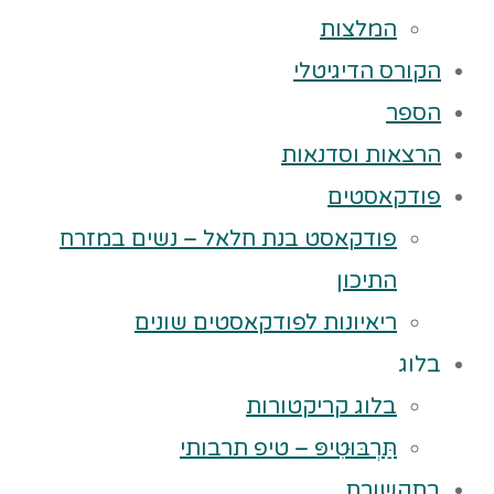
המלצות
הקורס הדיגיטלי
הספר
הרצאות וסדנאות
פודקאסטים
פודקאסט בנת חלאל – נשים במזרח
התיכון
ריאיונות לפודקאסטים שונים
בלוג
בלוג קריקטורות
תַּרְבּוּטִיפּ – טיפ תרבותי
בתקשורת