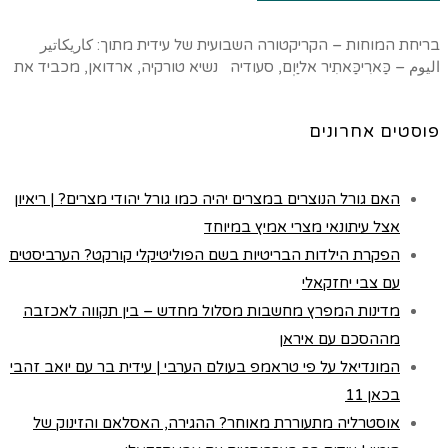
בריחת המוחות – הקריקטורה השבועית של עידית מתוך: كاريكاتير
اليوم – כַּארִיכַּאתִיר אליַוְם, סעודיה נשיא טורקיה, ארדואן, מכביד את
פוסטים אחרונים
האם גורל הנוצרים במצרים יהיה כמו גורל יהודי מצרים? | ריאיון
אצל עיתונאי מצרי אמיץ במיוחד
הפקרת הילדות הבריטיות בשם הפוליטיקלי קורקט? הערביסטים
עם צבי יחזקאלי
מדינות המפרץ מחשבות מסלול מחדש – בין תקווה לאכזבה
מההסכם עם איראן
המונדיאל על פי טראמפ בעולם הערבי | עידית בר עם יואב זהבי
בכאן 11
אוסטרליה מתעוררת מאוחר? ההגירה, האסלאם והזינוק של