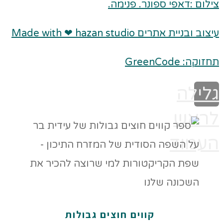
צילום :דאפי ספונר. פנימה.
עיצוב ובניית אתרים Made with ❤ hazan studio
תחזוקה: GreenCode
גלילה
לראש
העמוד
קווים חוצים גבולות