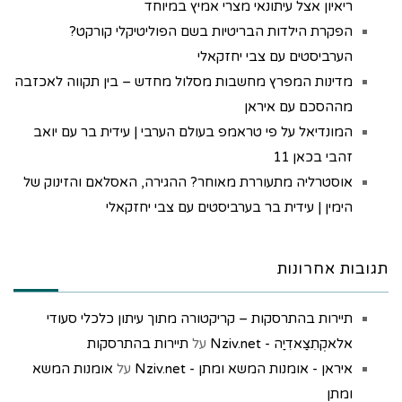
ריאיון אצל עיתונאי מצרי אמיץ במיוחד
הפקרת הילדות הבריטיות בשם הפוליטיקלי קורקט?
הערביסטים עם צבי יחזקאלי
מדינות המפרץ מחשבות מסלול מחדש – בין תקווה לאכזבה
מההסכם עם איראן
המונדיאל על פי טראמפ בעולם הערבי | עידית בר עם יואב
זהבי בכאן 11
אוסטרליה מתעוררת מאוחר? ההגירה, האסלאם והזינוק של
הימין | עידית בר בערביסטים עם צבי יחזקאלי
תגובות אחרונות
תיירות בהתרסקות – קריקטורה מתוך עיתון כלכלי סעודי
אלאקְתִצַאדִיַה - Nziv.net
על
תיירות בהתרסקות
איראן - אומנות המשא ומתן - Nziv.net
על
אומנות המשא
ומתן