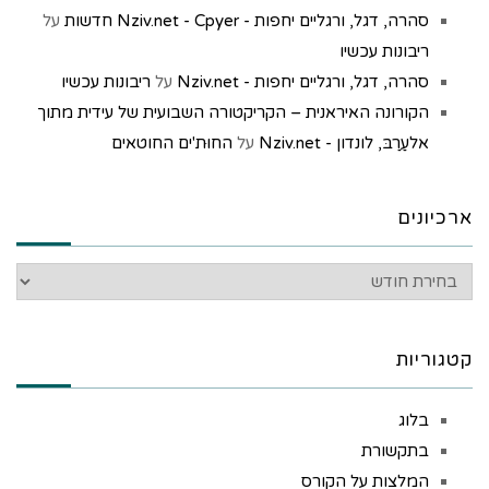
סהרה, דגל, ורגליים יחפות - Nziv.net - Cpyer חדשות
על
ריבונות עכשיו
סהרה, דגל, ורגליים יחפות - Nziv.net
על
ריבונות עכשיו
הקורונה האיראנית – הקריקטורה השבועית של עידית מתוך
אלעַרַבּ, לונדון - Nziv.net
על
החוּת'ים החוטאים
ארכיונים
קטגוריות
בלוג
בתקשורת
המלצות על הקורס