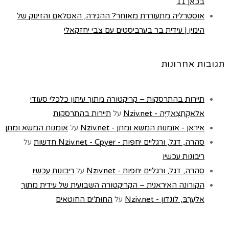
בכאן 11
אוסטרליה מתעוררת מאוחר? ההגירה, האסלאם והזינוק של
הימין | עידית בר בערביסטים עם צבי יחזקאלי
תגובות אחרונות
תיירות בהתרסקות – קריקטורה מתוך עיתון כלכלי סעודי
אלאקְתִצַאדִיַה - Nziv.net
על
תיירות בהתרסקות
איראן - אומנות המשא ומתן - Nziv.net
על
אומנות המשא ומתן
סהרה, דגל, ורגליים יחפות - Nziv.net - Cpyer חדשות
על
ריבונות עכשיו
סהרה, דגל, ורגליים יחפות - Nziv.net
על
ריבונות עכשיו
הקורונה האיראנית – הקריקטורה השבועית של עידית מתוך
אלעַרַבּ, לונדון - Nziv.net
על
החוּת'ים החוטאים