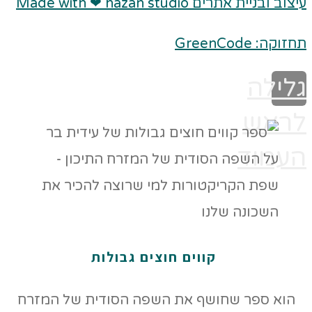
עיצוב ובניית אתרים Made with ❤ hazan studio
תחזוקה: GreenCode
גלילה
לראש
העמוד
קווים חוצים גבולות
הוא ספר שחושף את השפה הסודית של המזרח