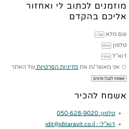
מוזמנים לכתוב לי ואחזור
אליכם בהקדם
שם מלא
טלפון
דוא"ל
אני מאשר/ת את
מדיניות הפרטיות
של האתר
אשמח לקבל פרטים
אשמח להכיר
טלפון: 050-628-9020
דוא"ל: : idit@iditaravit.co.il