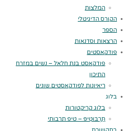
המלצות
הקורס הדיגיטלי
הספר
הרצאות וסדנאות
פודקאסטים
פודקאסט בנת חלאל – נשים במזרח
התיכון
ריאיונות לפודקאסטים שונים
בלוג
בלוג קריקטורות
תַּרְבּוּטִיפּ – טיפ תרבותי
בתקשורת