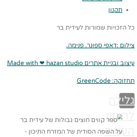
תקנון
כל הזכויות שמורות לעידית בר
צילום :דאפי ספונר. פנימה.
עיצוב ובניית אתרים Made with ❤ hazan studio
תחזוקה: GreenCode
גלילה
לראש
העמוד