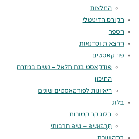
המלצות
הקורס הדיגיטלי
הספר
הרצאות וסדנאות
פודקאסטים
פודקאסט בנת חלאל – נשים במזרח
התיכון
ריאיונות לפודקאסטים שונים
בלוג
בלוג קריקטורות
תַּרְבּוּטִיפּ – טיפ תרבותי
בתקשורת