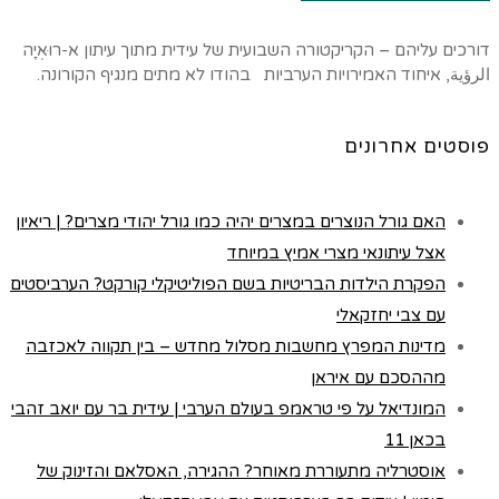
דורכים עליהם – הקריקטורה השבועית של עידית מתוך עיתון א-רוּאְיָה
الرؤية, איחוד האמירויות הערביות בהודו לא מתים מנגיף הקורונה.
פוסטים אחרונים
האם גורל הנוצרים במצרים יהיה כמו גורל יהודי מצרים? | ריאיון
אצל עיתונאי מצרי אמיץ במיוחד
הפקרת הילדות הבריטיות בשם הפוליטיקלי קורקט? הערביסטים
עם צבי יחזקאלי
מדינות המפרץ מחשבות מסלול מחדש – בין תקווה לאכזבה
מההסכם עם איראן
המונדיאל על פי טראמפ בעולם הערבי | עידית בר עם יואב זהבי
בכאן 11
אוסטרליה מתעוררת מאוחר? ההגירה, האסלאם והזינוק של