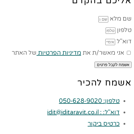
אליכם בהקדם
שם מלא
טלפון
דוא"ל
אני מאשר/ת את
מדיניות הפרטיות
של האתר
אשמח לקבל פרטים
אשמח להכיר
טלפון: 050-628-9020
דוא"ל: : idit@iditaravit.co.il
כרטיס ביקור