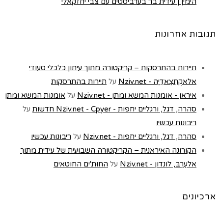
הימין | עידית בר בערביסטים עם צבי יחזקאלי
תגובות אחרונות
תיירות בהתרסקות – קריקטורה מתוך עיתון כלכלי סעודי
אלאקְתִצַאדִיַה - Nziv.net
על
תיירות בהתרסקות
איראן - אומנות המשא ומתן - Nziv.net
על
אומנות המשא ומתן
סהרה, דגל, ורגליים יחפות - Nziv.net - Cpyer חדשות
על
ריבונות עכשיו
סהרה, דגל, ורגליים יחפות - Nziv.net
על
ריבונות עכשיו
הקורונה האיראנית – הקריקטורה השבועית של עידית מתוך
אלעַרַבּ, לונדון - Nziv.net
על
החוּת'ים החוטאים
ארכיונים