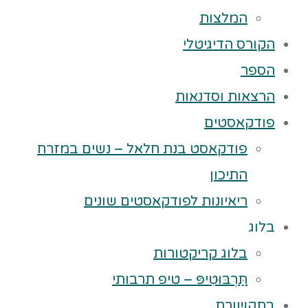
המלצות
הקורס הדיגיטלי
הספר
הרצאות וסדנאות
פודקאסטים
פודקאסט בנת חלאל – נשים במזרח
התיכון
ריאיונות לפודקאסטים שונים
בלוג
בלוג קריקטורות
תַּרְבּוּטִיפּ – טיפ תרבותי
בתקשורת