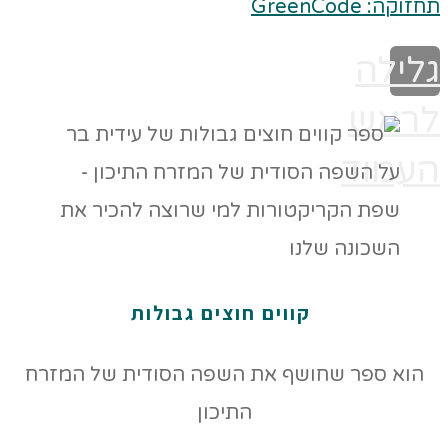
תחזוקה: GreenCode
גלילה
לראש
העמוד
קווים חוצים גבולות
הוא ספר שחושף את השפה הסודית של המזרח
התיכון