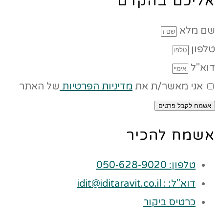
אליכם בהקדם
שם מלא
טלפון
דוא"ל
אני מאשר/ת את
מדיניות הפרטיות
של האתר
אשמח לקבל פרטים
אשמח להכיר
טלפון: 050-628-9020
דוא"ל: : idit@iditaravit.co.il
כרטיס ביקור