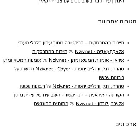
הימין | עידית בר בערביסטים עם צבי יחזקאלי
תגובות אחרונות
תיירות בהתרסקות – קריקטורה מתוך עיתון כלכלי סעודי
אלאקְתִצַאדִיַה - Nziv.net
על
תיירות בהתרסקות
איראן - אומנות המשא ומתן - Nziv.net
על
אומנות המשא ומתן
סהרה, דגל, ורגליים יחפות - Nziv.net - Cpyer חדשות
על
ריבונות עכשיו
סהרה, דגל, ורגליים יחפות - Nziv.net
על
ריבונות עכשיו
הקורונה האיראנית – הקריקטורה השבועית של עידית מתוך
אלעַרַבּ, לונדון - Nziv.net
על
החוּת'ים החוטאים
ארכיונים