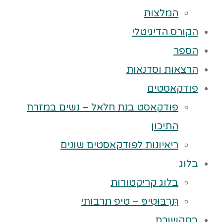
המלצות
הקורס הדיגיטלי
הספר
הרצאות וסדנאות
פודקאסטים
פודקאסט בנת חלאל – נשים במזרח
התיכון
ריאיונות לפודקאסטים שונים
בלוג
בלוג קריקטורות
תַּרְבּוּטִיפּ – טיפ תרבותי
בתקשורת