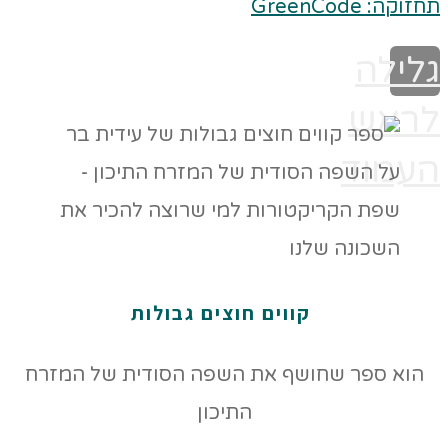
תחזוקה: GreenCode
גלילה
לראש
העמוד
קווים חוצים גבולות
הוא ספר שחושף את השפה הסודית של המזרח
התיכון