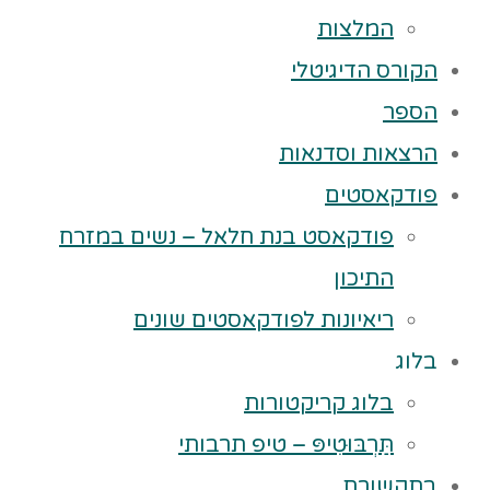
המלצות
הקורס הדיגיטלי
הספר
הרצאות וסדנאות
פודקאסטים
פודקאסט בנת חלאל – נשים במזרח
התיכון
ריאיונות לפודקאסטים שונים
בלוג
בלוג קריקטורות
תַּרְבּוּטִיפּ – טיפ תרבותי
בתקשורת