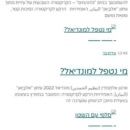
להשתכשך במים "מזוהמים" – הקריקטורה השבועית של עידית מתוך
עיתון "אלבַּיַאן" البيان, האמירויות הרקע לקריקטורה: נסיכות קטר,
שנואת נפשם
קרא עוד ←
12:45
עידית בר
מי נטפל למונדיאל?
ארגון אלחַמְדִין (تنظيم الحمدين) מונדיאל 2022 עיתון "אלבַּיַאן"
(البيان), האמירויות הרקע לקריקטורה: המשבר במפרץ בעיצומו.
בוועידת מינכן לביטחון שנערכה זה
קרא עוד ←