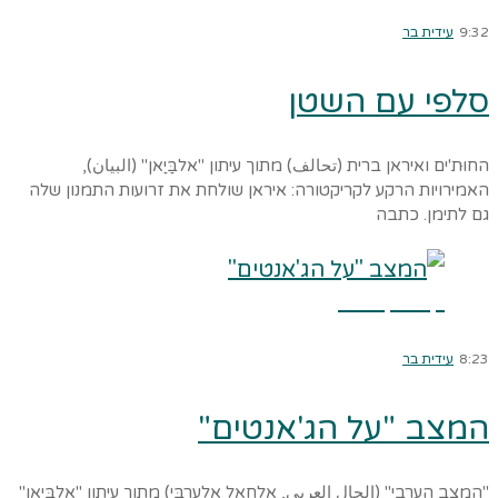
9:32
עידית בר
סלפי עם השטן
החוּת'ים ואיראן ברית (تحالف) מתוך עיתון "אלבַּיַאן" (البيان),
האמירויות הרקע לקריקטורה: איראן שולחת את זרועות התמנון שלה
גם לתימן. כתבה
קרא עוד ←
8:23
עידית בר
המצב "על הג'אנטים"
"המצב הערבי" (الحال العربي, אלחַאל אלעַרַבִּי) מתוך עיתון "אלבַּיַאן"