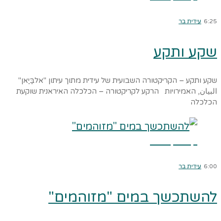
6:25
עידית בר
שקע ותקע
שקע ותקע – הקריקטורה השבועית של עידית מתוך עיתון "אלבַּיַאן"
البيان, האמירויות הרקע לקריקטורה – הכלכלה האיראנית שוקעת
הכלכלה
קרא עוד ←
6:00
עידית בר
להשתכשך במים "מזוהמים"