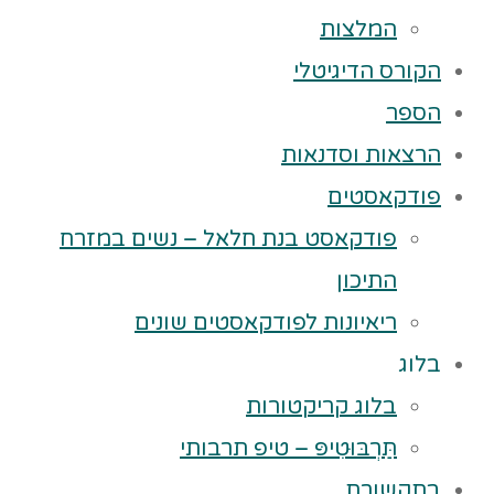
המלצות
הקורס הדיגיטלי
הספר
הרצאות וסדנאות
פודקאסטים
פודקאסט בנת חלאל – נשים במזרח
התיכון
ריאיונות לפודקאסטים שונים
בלוג
בלוג קריקטורות
תַּרְבּוּטִיפּ – טיפ תרבותי
בתקשורת