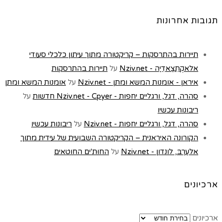
תגובות אחרונות
תיירות בהתרסקות – קריקטורה מתוך עיתון כלכלי סעודי
אלאקְתִצַאדִיַה - Nziv.net
על
תיירות בהתרסקות
איראן - אומנות המשא ומתן - Nziv.net
על
אומנות המשא ומתן
סהרה, דגל, ורגליים יחפות - Nziv.net - Cpyer חדשות
על
ריבונות עכשיו
סהרה, דגל, ורגליים יחפות - Nziv.net
על
ריבונות עכשיו
הקורונה האיראנית – הקריקטורה השבועית של עידית מתוך
אלעַרַבּ, לונדון - Nziv.net
על
החוּת'ים החוטאים
ארכיונים
ארכיונים