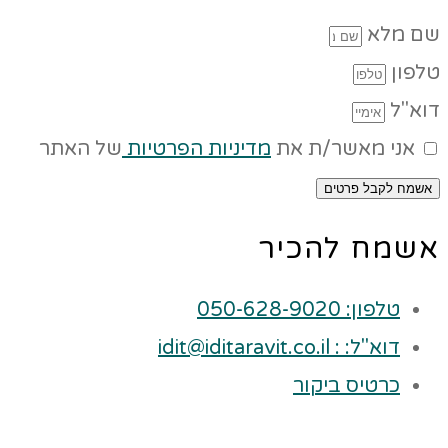
שם מלא
טלפון
דוא"ל
אני מאשר/ת את
מדיניות הפרטיות
של האתר
אשמח לקבל פרטים
אשמח להכיר
טלפון: 050-628-9020
דוא"ל: : idit@iditaravit.co.il
כרטיס ביקור