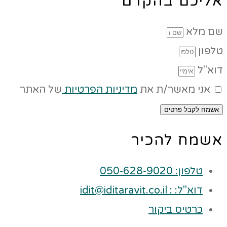
אליכם בהקדם
שם מלא
טלפון
דוא"ל
אני מאשר/ת את
מדיניות הפרטיות
של האתר
אשמח לקבל פרטים
אשמח להכיר
טלפון: 050-628-9020
דוא"ל: : idit@iditaravit.co.il
כרטיס ביקור