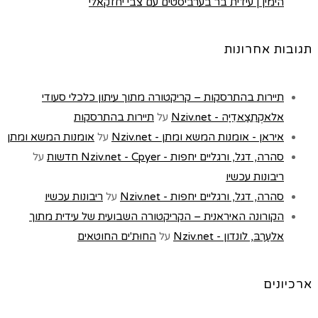
הימין | עידית בר בערביסטים עם צבי יחזקאלי
תגובות אחרונות
תיירות בהתרסקות – קריקטורה מתוך עיתון כלכלי סעודי
אלאקְתִצַאדִיַה - Nziv.net
על
תיירות בהתרסקות
איראן - אומנות המשא ומתן - Nziv.net
על
אומנות המשא ומתן
סהרה, דגל, ורגליים יחפות - Nziv.net - Cpyer חדשות
על
ריבונות עכשיו
סהרה, דגל, ורגליים יחפות - Nziv.net
על
ריבונות עכשיו
הקורונה האיראנית – הקריקטורה השבועית של עידית מתוך
אלעַרַבּ, לונדון - Nziv.net
על
החוּת'ים החוטאים
ארכיונים