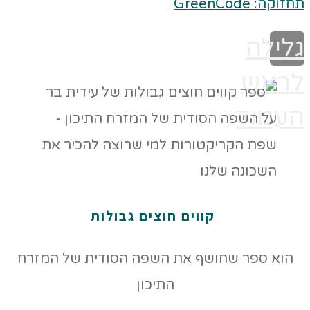
תחזוקה: GreenCode
גלילה
לראש
העמוד
קווים חוצים גבולות
הוא ספר שחושף את השפה הסודית של המזרח
התיכון