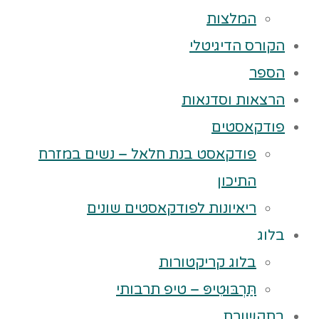
המלצות
הקורס הדיגיטלי
הספר
הרצאות וסדנאות
פודקאסטים
פודקאסט בנת חלאל – נשים במזרח
התיכון
ריאיונות לפודקאסטים שונים
בלוג
בלוג קריקטורות
תַּרְבּוּטִיפּ – טיפ תרבותי
בתקשורת