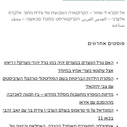
אל תקרא לי שחור – הקריקטורה השבועית של עידית מתוך: אלקֻדְס
אלעַרַבִּי – القدس العربي. הקריקטוריסט: מֻחַמַד סַבּאעְנַה – محمّد
سباعنة
פוסטים אחרונים
האם גורל הנוצרים במצרים יהיה כמו גורל יהודי מצרים? | ריאיון
אצל עיתונאי מצרי אמיץ במיוחד
הפקרת הילדות הבריטיות בשם הפוליטיקלי קורקט? הערביסטים
עם צבי יחזקאלי
מדינות המפרץ מחשבות מסלול מחדש – בין תקווה לאכזבה
מההסכם עם איראן
המונדיאל על פי טראמפ בעולם הערבי | עידית בר עם יואב זהבי
בכאן 11
אוסטרליה מתעוררת מאוחר? ההגירה, האסלאם והזינוק של