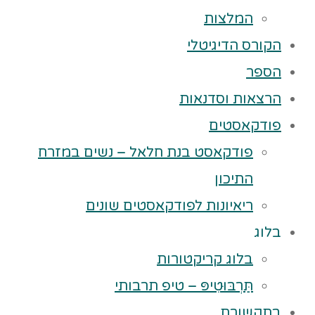
המלצות
הקורס הדיגיטלי
הספר
הרצאות וסדנאות
פודקאסטים
פודקאסט בנת חלאל – נשים במזרח
התיכון
ריאיונות לפודקאסטים שונים
בלוג
בלוג קריקטורות
תַּרְבּוּטִיפּ – טיפ תרבותי
בתקשורת