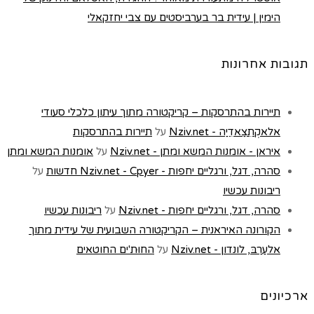
הימין | עידית בר בערביסטים עם צבי יחזקאלי
תגובות אחרונות
תיירות בהתרסקות – קריקטורה מתוך עיתון כלכלי סעודי
אלאקְתִצַאדִיַה - Nziv.net
על
תיירות בהתרסקות
איראן - אומנות המשא ומתן - Nziv.net
על
אומנות המשא ומתן
סהרה, דגל, ורגליים יחפות - Nziv.net - Cpyer חדשות
על
ריבונות עכשיו
סהרה, דגל, ורגליים יחפות - Nziv.net
על
ריבונות עכשיו
הקורונה האיראנית – הקריקטורה השבועית של עידית מתוך
אלעַרַבּ, לונדון - Nziv.net
על
החוּת'ים החוטאים
ארכיונים