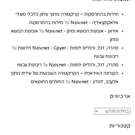
תיירות בהתרסקות – קריקטורה מתוך עיתון כלכלי סעודי
אלאקְתִצַאדִיַה - Nziv.net
על
תיירות בהתרסקות
איראן - אומנות המשא ומתן - Nziv.net
על
אומנות המשא
ומתן
סהרה, דגל, ורגליים יחפות - Nziv.net - Cpyer חדשות
על
ריבונות עכשיו
סהרה, דגל, ורגליים יחפות - Nziv.net
על
ריבונות עכשיו
הקורונה האיראנית – הקריקטורה השבועית של עידית מתוך
אלעַרַבּ, לונדון - Nziv.net
על
החוּת'ים החוטאים
ארכיונים
קטגוריות