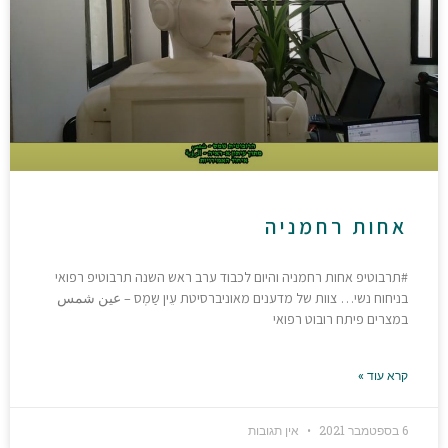
אחות רחמניה
#תרבוטיפ אחות רחמניה והיום לכבוד ערב ראש השנה תרבוטיפ רפואי
בניחוח נשי… צוות של מדענים מאוניברסיטת עֵין שַמְס – عين شمس
במצרים פיתח רובוט רפואי
קרא עוד »
6 בספטמבר 2021
אין תגובות