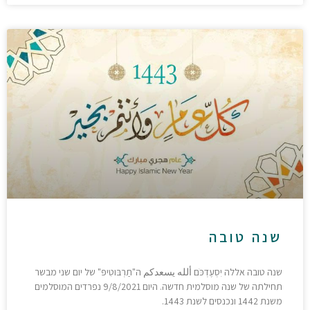
שנה טובה
שנה טובה אללה יִסְעֶדְכֹּם ألله يسعدكم ה"תַרְבּוטִיפּ" של יום שני מבשר
תחילתה של שנה מוסלמית חדשה. היום 9/8/2021 נפרדים המוסלמים
משנת 1442 ונכנסים לשנת 1443.