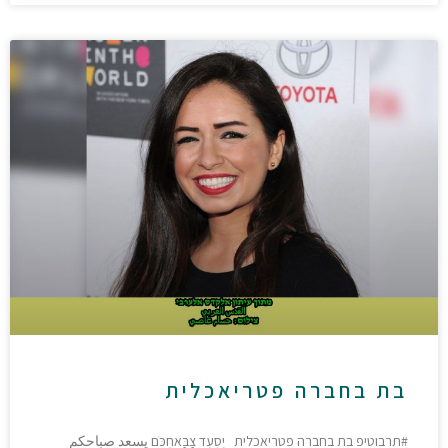
בת בחברה פטריאכלית
#תרבוטיפ בת בחברה פטריאכלית יִסְעִד צַבַּאחְכֹּם يسعد صباحكم