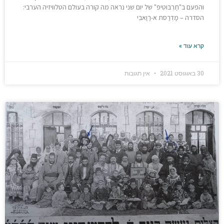
והפעם ב"תַרְבּוּטִיפּ" של יום שני נראה מה קורה בעולם הטלוויזיה הערבי:
הסדרה – מַדְרַסת א-רַוַאבִּי
קרא עוד »
30 באוגוסט 2021
אין תגובות