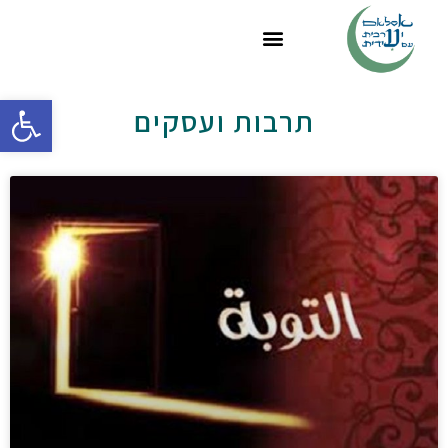
פתח
תרבות ועסקים