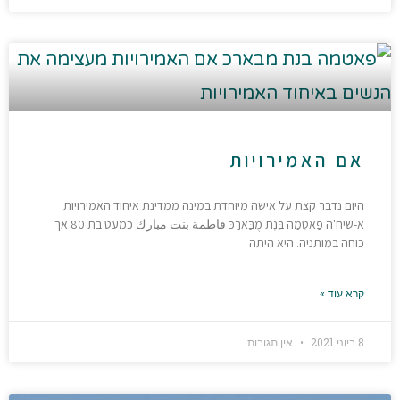
אם האמירויות
היום נדבר קצת על אישה מיוחדת במינה ממדינת איחוד האמירויות:
א-שיח'ה פַאטִמַה בִּנְת מֻבַּארַכּ فاطمة بنت مبارك כמעט בת 80 אך
כוחה במותניה. היא היתה
קרא עוד »
8 ביוני 2021
אין תגובות