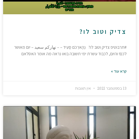
צדיק וטוב לו?
#תרבוטיפ צדיק וטוב לו? נְהַארְכֹּם סַעִיד – – نهاركم سعيد – יום מאושר
לכם! והיום, לכבוד עשרת ימי תשובה בואו נראה מה אומר האסלאם
קרא עוד »
13 בספטמבר 2021
אין תגובות