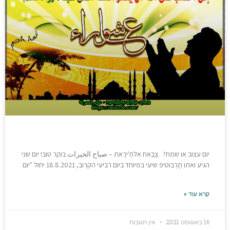
יום עצוב או שמח? צַבַּאח אלחֵ'ירַאת – صباح الخيرات בוקר טוב! יום שני
הגיע ואתו תַרְבּוּטִיפּ שיעי במיוחד ביום רביעי הקרוב, 18.8.2021 יחול "יום
קרא עוד »
16 באוגוסט 2021
אין תגובות