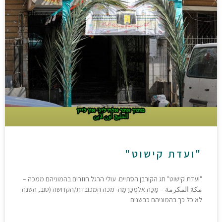
"ועדת קישוט"
"ועדת קישוט" חג הקורבן הסתיים. עולי הרגל חוזרים בהמוניהם ממכה –
مكة المكرمة – מַכַּה אלמֻכַּרַמַה- מכה המכובדת/הקדושה (טוב, השנה
לא כל כך בהמוניהם כבשנים