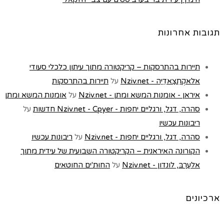
תגובות אחרונות
תיירות בהתרסקות – קריקטורה מתוך עיתון כלכלי סעודי
אלאקְתִצַאדִיַה - Nziv.net
על
תיירות בהתרסקות
איראן - אומנות המשא ומתן - Nziv.net
על
אומנות המשא ומתן
סהרה, דגל, ורגליים יחפות - Nziv.net - Cpyer חדשות
על
ריבונות עכשיו
סהרה, דגל, ורגליים יחפות - Nziv.net
על
ריבונות עכשיו
הקורונה האיראנית – הקריקטורה השבועית של עידית מתוך
אלעַרַבּ, לונדון - Nziv.net
על
החוּת'ים החוטאים
ארכיונים