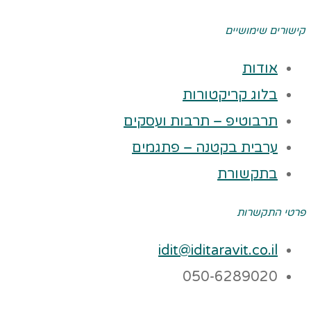
קישורים שימושיים
אודות
בלוג קריקטורות
תרבוטיפ – תרבות ועסקים
ערבית בקטנה – פתגמים
בתקשורת
פרטי התקשרות
idit@iditaravit.co.il
050-6289020