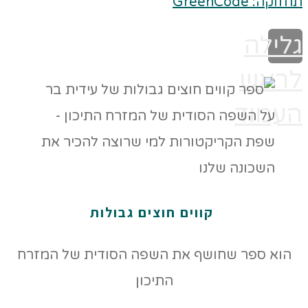
תחזוקה: GreenCode
גלילה
לראש
העמוד
קווים חוצים גבולות
הוא ספר שחושף את השפה הסודית של המזרח
התיכון