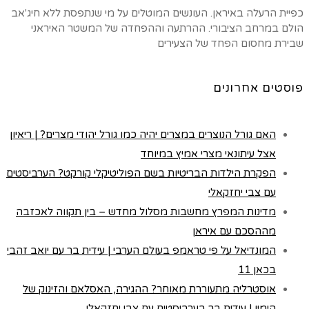
כפיית הרעלה באיראן. העונשים המוטלים על מי שנתפסת ללא חיג'אב
הולם במרחב הציבורי. ההרתעה וההפחדה של המשטר האיראני
שבירת מחסום הפחד של הצעירים
פוסטים אחרונים
האם גורל הנוצרים במצרים יהיה כמו גורל יהודי מצרים? | ריאיון
אצל עיתונאי מצרי אמיץ במיוחד
הפקרת הילדות הבריטיות בשם הפוליטיקלי קורקט? הערביסטים
עם צבי יחזקאלי
מדינות המפרץ מחשבות מסלול מחדש – בין תקווה לאכזבה
מההסכם עם איראן
המונדיאל על פי טראמפ בעולם הערבי | עידית בר עם יואב זהבי
בכאן 11
אוסטרליה מתעוררת מאוחר? ההגירה, האסלאם והזינוק של
הימין | עידית בר בערביסטים עם צבי יחזקאלי