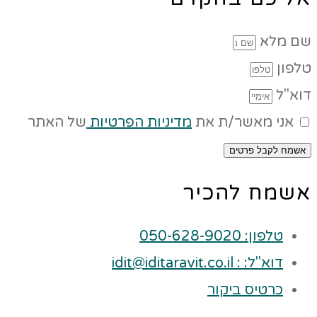
שם מלא
טלפון
דוא"ל
אני מאשר/ת את
מדיניות הפרטיות
של האתר
אשמח לקבל פרטים
אשמח להכיר
טלפון: 050-628-9020
דוא"ל: : idit@iditaravit.co.il
כרטיס ביקור