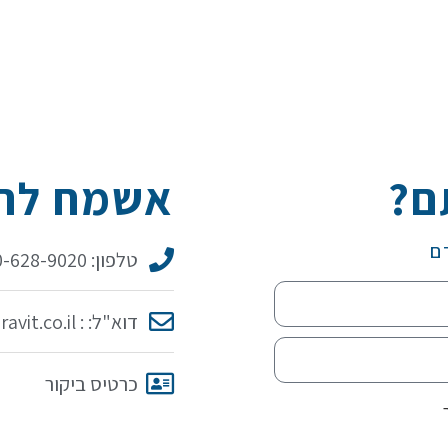
ם?
אשמח להכ
ם
טלפון: 050-628-9020
דוא"ל: : idit@iditaravit.co.il
כרטיס ביקור