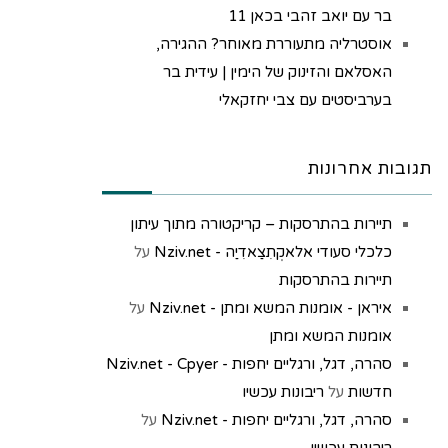
בר עם יואב זהבי בכאן 11
אוסטרליה מתעוררת מאוחר? ההגירה,
האסלאם והזינוק של הימין | עידית בר
בערביסטים עם צבי יחזקאלי
תגובות אחרונות
תיירות בהתרסקות – קריקטורה מתוך עיתון
כלכלי סעודי אלאקְתִצַאדִיַה - Nziv.net
על
תיירות בהתרסקות
איראן - אומנות המשא ומתן - Nziv.net
על
אומנות המשא ומתן
סהרה, דגל, ורגליים יחפות - Nziv.net - Cpyer
חדשות
על
ריבונות עכשיו
סהרה, דגל, ורגליים יחפות - Nziv.net
על
ריבונות עכשיו