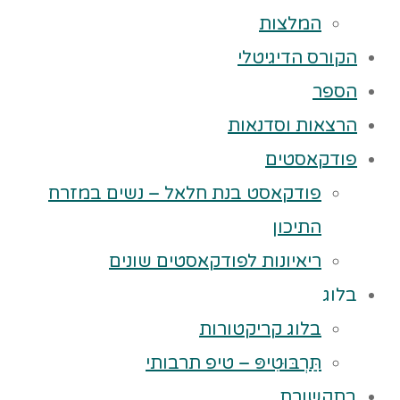
המלצות
הקורס הדיגיטלי
הספר
הרצאות וסדנאות
פודקאסטים
פודקאסט בנת חלאל – נשים במזרח
התיכון
ריאיונות לפודקאסטים שונים
בלוג
בלוג קריקטורות
תַּרְבּוּטִיפּ – טיפ תרבותי
בתקשורת