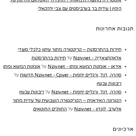
הימין | עידית בר בערביסטים עם צבי יחזקאלי
תגובות אחרונות
תיירות בהתרסקות – קריקטורה מתוך עיתון כלכלי סעודי
אלאקְתִצַאדִיַה - Nziv.net
על
תיירות בהתרסקות
איראן - אומנות המשא ומתן - Nziv.net
על
אומנות המשא ומתן
סהרה, דגל, ורגליים יחפות - Nziv.net - Cpyer חדשות
על
ריבונות עכשיו
סהרה, דגל, ורגליים יחפות - Nziv.net
על
ריבונות עכשיו
הקורונה האיראנית – הקריקטורה השבועית של עידית מתוך
אלעַרַבּ, לונדון - Nziv.net
על
החוּת'ים החוטאים
ארכיונים