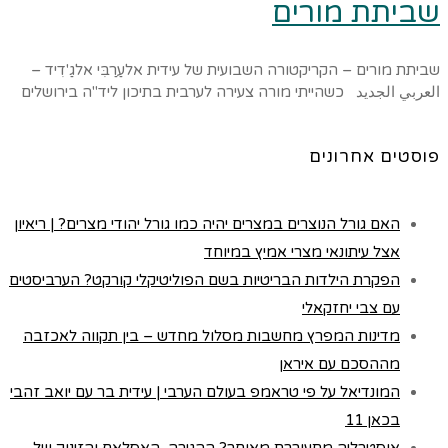
שביתת מורים
שביתת מורים – הקריקטורה השבועית של עידית אלעַרַבִּי אלגַ'דִיד –
العربي الجديد כשהייתי מורה צעירה לערבית בתיכון ליד"ה בירושלים
פוסטים אחרונים
האם גורל הנוצרים במצרים יהיה כמו גורל יהודי מצרים? | ריאיון
אצל עיתונאי מצרי אמיץ במיוחד
הפקרת הילדות הבריטיות בשם הפוליטיקלי קורקט? הערביסטים
עם צבי יחזקאלי
מדינות המפרץ מחשבות מסלול מחדש – בין תקווה לאכזבה
מההסכם עם איראן
המונדיאל על פי טראמפ בעולם הערבי | עידית בר עם יואב זהבי
בכאן 11
אוסטרליה מתעוררת מאוחר? ההגירה, האסלאם והזינוק של