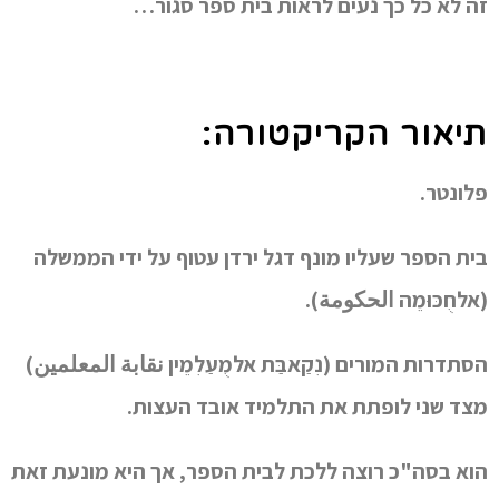
זה לא כל כך נעים לראות בית ספר סגור…
תיאור הקריקטורה:
פלונטר.
בית הספר שעליו מונף דגל ירדן עטוף על ידי הממשלה
(אלחֻכּוּמֵה الحكومة).
הסתדרות המורים (נִקַאבַּת אלמֻעַלִמֵין نقابة المعلمين)
מצד שני לופתת את התלמיד אובד העצות.
הוא בסה"כ רוצה ללכת לבית הספר, אך היא מונעת זאת