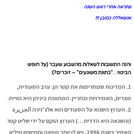
ונתראה אחרי ראש השנה
אנשאללה כמובן !!!
והנה התשובות לשאלות מהשבוע שעבר (על חופש
הביטוי…"כתונת משוגעים" – זוכרים?):
1. המדינות שמחרימות את קטר הן: ערב הסעודית,
מצרים, האמירויות ובחריין. המתווכת ביניהן היא כוויית.
2. הערוץ השנוא על הסעודים הוא אלג'זירה الجزيرة
(והשנאה היא הדדית…) הערוץ הוקם על ידי שליט קטר
האמיר בשנת 1996, ויש לו יותר ממאה וחמישים מיליון