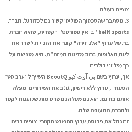
צופים בעולם.
3. מסתבר שהסכסוך הפוליטי קשור גם לכדורגל. חברת
beIN sports "בי אין ספורטס" הקטרית, שהיא חברת
בת של ערוץ "אלג'זירה" קונה את הזכויות לשדר את
ליגת האלופות ברוב מדינות המזה"ת. היא מוציאה על
כך מיליוני דולרים.
אך, ערוץ בשם بي آوت كيو BeoutQ השייך ל"ערב סט"
הסעודי , ערוץ ללא רישיון, גונב את השידורים ומעלה
אותם בחינם. הוא גם מעלה גם פרסומות שלועגות לקטר
ולחברת התעופה שלה.
זה גוזל את פרנסת ערוץ הספורט הקטרי. צופים רבים