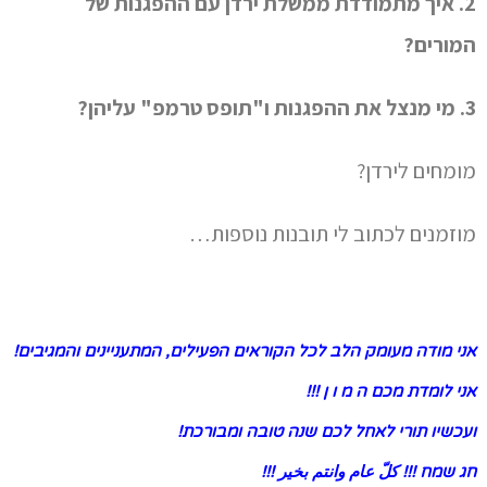
2. איך מתמודדת ממשלת ירדן עם ההפגנות של
המורים?
3. מי מנצל את ההפגנות ו"תופס טרמפ" עליהן?
מומחים לירדן?
מוזמנים לכתוב לי תובנות נוספות…
אני מודה מעומק הלב לכל הקוראים הפעילים, המתעניינים והמגיבים!
אני לומדת מכם ה מ ו ן !!!
ועכשיו תורי לאחל לכם שנה טובה ומבורכת!
חג שמח !!! كلّ عام وانتم بخير !!!