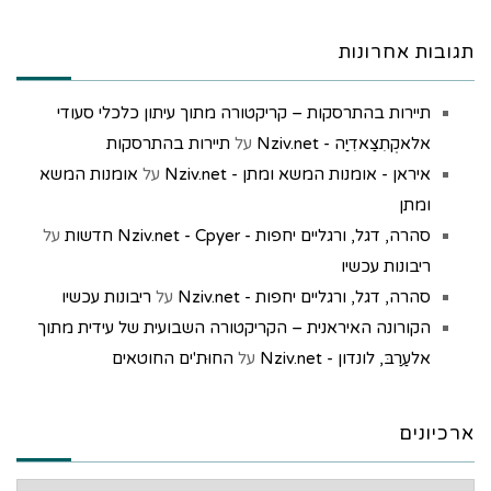
תגובות אחרונות
תיירות בהתרסקות – קריקטורה מתוך עיתון כלכלי סעודי
אלאקְתִצַאדִיַה - Nziv.net
על
תיירות בהתרסקות
איראן - אומנות המשא ומתן - Nziv.net
על
אומנות המשא
ומתן
סהרה, דגל, ורגליים יחפות - Nziv.net - Cpyer חדשות
על
ריבונות עכשיו
סהרה, דגל, ורגליים יחפות - Nziv.net
על
ריבונות עכשיו
הקורונה האיראנית – הקריקטורה השבועית של עידית מתוך
אלעַרַבּ, לונדון - Nziv.net
על
החוּת'ים החוטאים
ארכיונים