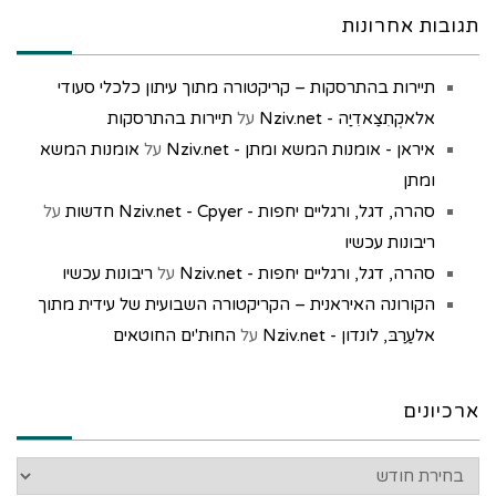
תגובות אחרונות
תיירות בהתרסקות – קריקטורה מתוך עיתון כלכלי סעודי
אלאקְתִצַאדִיַה - Nziv.net
על
תיירות בהתרסקות
איראן - אומנות המשא ומתן - Nziv.net
על
אומנות המשא
ומתן
סהרה, דגל, ורגליים יחפות - Nziv.net - Cpyer חדשות
על
ריבונות עכשיו
סהרה, דגל, ורגליים יחפות - Nziv.net
על
ריבונות עכשיו
הקורונה האיראנית – הקריקטורה השבועית של עידית מתוך
אלעַרַבּ, לונדון - Nziv.net
על
החוּת'ים החוטאים
ארכיונים