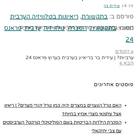
18:10
עידית בר
פורסם ב:
בתקשורת
,
ריאיונות בטלוויזיה הערבית
ראשי
»
בתקשורת
»
מה הוא פתרון שתי המדינות בעיניים
תגיות:
בתקשורת
,
הסברה
,
טלוויזיה
,
ערבית
,
פראנס
24
« הקודם
ערביות? | עידית בר בריאיון בערבית בערוץ פראנס 24
הבא »
פוסטים אחרונים
האם גורל הנוצרים במצרים יהיה כמו גורל יהודי מצרים? | ריאיון
אצל עיתונאי מצרי אמיץ במיוחד
הפקרת הילדות הבריטיות בשם הפוליטיקלי קורקט? הערביסטים
עם צבי יחזקאלי