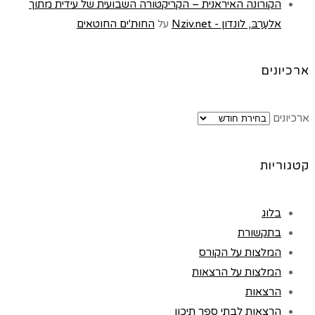
הקורונה האיראנית – הקריקטורה השבועית של עידית מתוך
אלעַרַבּ, לונדון - Nziv.net
על
החוּת'ים החוטאים
ארכיונים
ארכיונים
קטגוריות
בלוג
בתקשורת
המלצות על הקורס
המלצות על הרצאות
הרצאות
הרצאות לבתי ספר תיכון