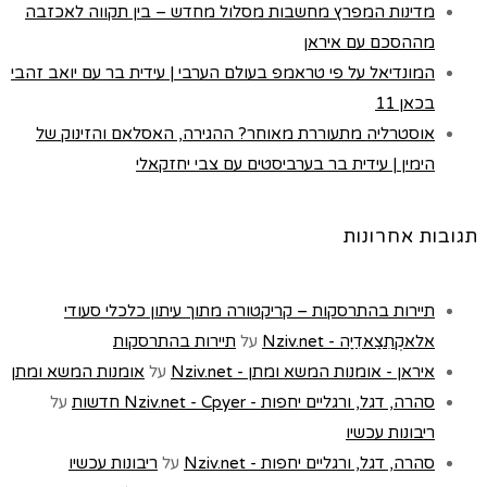
מדינות המפרץ מחשבות מסלול מחדש – בין תקווה לאכזבה
מההסכם עם איראן
המונדיאל על פי טראמפ בעולם הערבי | עידית בר עם יואב זהבי
בכאן 11
אוסטרליה מתעוררת מאוחר? ההגירה, האסלאם והזינוק של
הימין | עידית בר בערביסטים עם צבי יחזקאלי
תגובות אחרונות
תיירות בהתרסקות – קריקטורה מתוך עיתון כלכלי סעודי
אלאקְתִצַאדִיַה - Nziv.net
על
תיירות בהתרסקות
איראן - אומנות המשא ומתן - Nziv.net
על
אומנות המשא ומתן
סהרה, דגל, ורגליים יחפות - Nziv.net - Cpyer חדשות
על
ריבונות עכשיו
סהרה, דגל, ורגליים יחפות - Nziv.net
על
ריבונות עכשיו