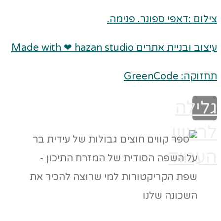
צילום :דאפי ספונר. פנימה.
עיצוב ובניית אתרים Made with ❤ hazan studio
תחזוקה: GreenCode
גלילה
לראש
העמוד