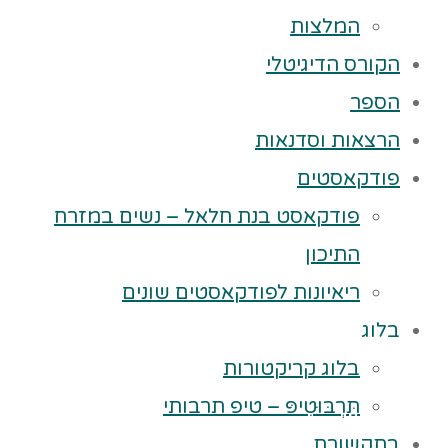
המלצות
הקורס הדיגיטלי
הספר
הרצאות וסדנאות
פודקאסטים
פודקאסט בנת חלאל – נשים במזרח
התיכון
ריאיונות לפודקאסטים שונים
בלוג
בלוג קריקטורות
תַּרְבּוּטִיפּ – טיפ תרבותי
בתקשורת