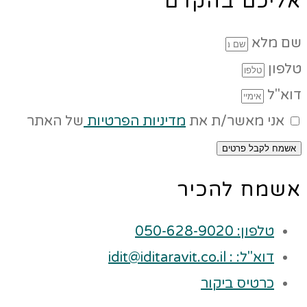
אליכם בהקדם
שם מלא
טלפון
דוא"ל
אני מאשר/ת את
מדיניות הפרטיות
של האתר
אשמח לקבל פרטים
אשמח להכיר
טלפון: 050-628-9020
דוא"ל: : idit@iditaravit.co.il
כרטיס ביקור