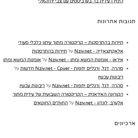
הימין | עידית בר בערביסטים עם צבי יחזקאלי
תגובות אחרונות
תיירות בהתרסקות – קריקטורה מתוך עיתון כלכלי סעודי
אלאקְתִצַאדִיַה - Nziv.net
על
תיירות בהתרסקות
איראן - אומנות המשא ומתן - Nziv.net
על
אומנות המשא ומתן
סהרה, דגל, ורגליים יחפות - Nziv.net - Cpyer חדשות
על
ריבונות עכשיו
סהרה, דגל, ורגליים יחפות - Nziv.net
על
ריבונות עכשיו
הקורונה האיראנית – הקריקטורה השבועית של עידית מתוך
אלעַרַבּ, לונדון - Nziv.net
על
החוּת'ים החוטאים
ארכיונים