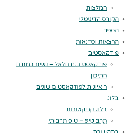
המלצות
הקורס הדיגיטלי
הספר
הרצאות וסדנאות
פודקאסטים
פודקאסט בנת חלאל – נשים במזרח
התיכון
ריאיונות לפודקאסטים שונים
בלוג
בלוג קריקטורות
תַּרְבּוּטִיפּ – טיפ תרבותי
בתקשורת