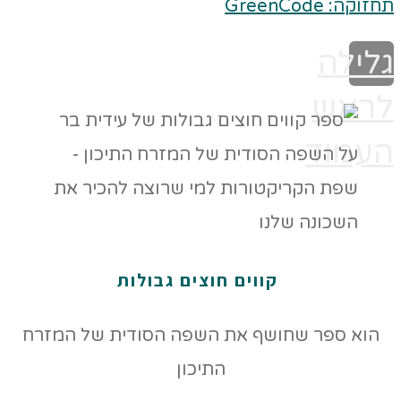
תחזוקה: GreenCode
גלילה
לראש
העמוד
קווים חוצים גבולות
הוא ספר שחושף את השפה הסודית של המזרח
התיכון