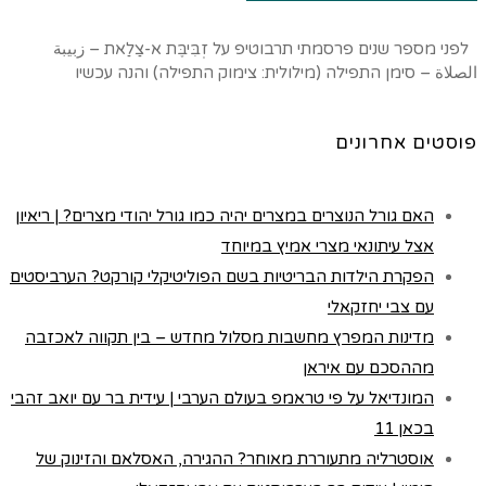
לפני מספר שנים פרסמתי תרבוטיפ על זְבִּיבֶּת א-צַלַאת – زبيبة
الصلاة – סימן התפילה (מילולית: צימוק התפילה) והנה עכשיו
פוסטים אחרונים
האם גורל הנוצרים במצרים יהיה כמו גורל יהודי מצרים? | ריאיון
אצל עיתונאי מצרי אמיץ במיוחד
הפקרת הילדות הבריטיות בשם הפוליטיקלי קורקט? הערביסטים
עם צבי יחזקאלי
מדינות המפרץ מחשבות מסלול מחדש – בין תקווה לאכזבה
מההסכם עם איראן
המונדיאל על פי טראמפ בעולם הערבי | עידית בר עם יואב זהבי
בכאן 11
אוסטרליה מתעוררת מאוחר? ההגירה, האסלאם והזינוק של