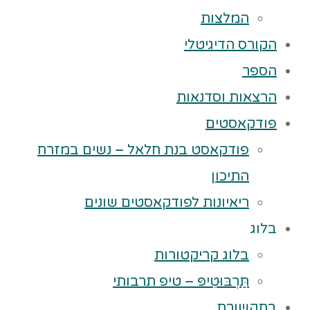
המלצות
הקורס הדיגיטלי
הספר
הרצאות וסדנאות
פודקאסטים
פודקאסט בנת חלאל – נשים במזרח
התיכון
ריאיונות לפודקאסטים שונים
בלוג
בלוג קריקטורות
תַּרְבּוּטִיפּ – טיפ תרבותי
בתקשורת