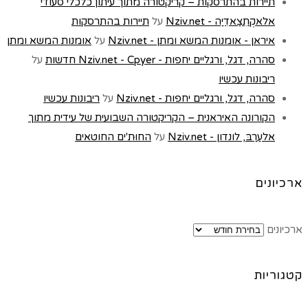
תיירות בהתרסקות – קריקטורה מתוך עיתון כלכלי סעודי
אלאקְתִצַאדִיַה - Nziv.net
על
תיירות בהתרסקות
איראן - אומנות המשא ומתן - Nziv.net
על
אומנות המשא ומתן
סהרה, דגל, ורגליים יחפות - Nziv.net - Cpyer חדשות
על
ריבונות עכשיו
סהרה, דגל, ורגליים יחפות - Nziv.net
על
ריבונות עכשיו
הקורונה האיראנית – הקריקטורה השבועית של עידית מתוך
אלעַרַבּ, לונדון - Nziv.net
על
החוּת'ים החוטאים
ארכיונים
ארכיונים
קטגוריות