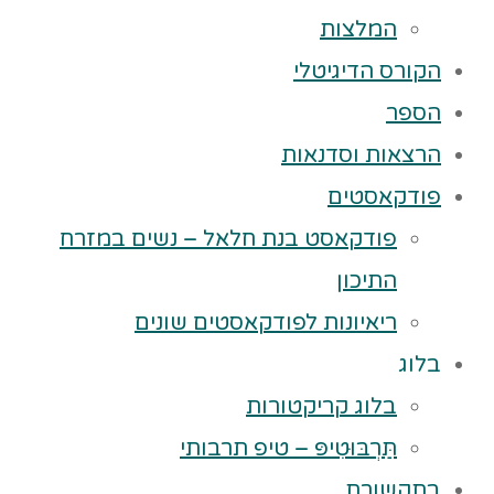
המלצות
הקורס הדיגיטלי
הספר
הרצאות וסדנאות
פודקאסטים
פודקאסט בנת חלאל – נשים במזרח
התיכון
ריאיונות לפודקאסטים שונים
בלוג
בלוג קריקטורות
תַּרְבּוּטִיפּ – טיפ תרבותי
בתקשורת