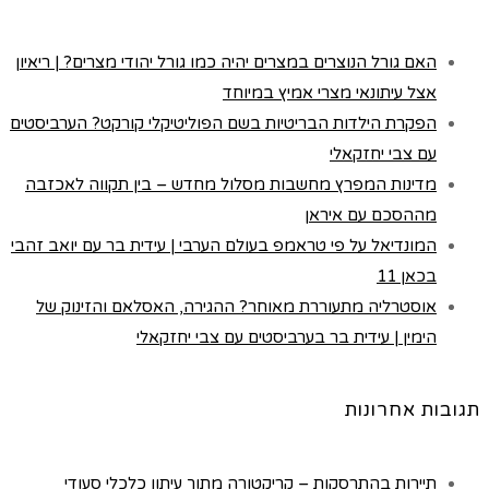
האם גורל הנוצרים במצרים יהיה כמו גורל יהודי מצרים? | ריאיון
אצל עיתונאי מצרי אמיץ במיוחד
הפקרת הילדות הבריטיות בשם הפוליטיקלי קורקט? הערביסטים
עם צבי יחזקאלי
מדינות המפרץ מחשבות מסלול מחדש – בין תקווה לאכזבה
מההסכם עם איראן
המונדיאל על פי טראמפ בעולם הערבי | עידית בר עם יואב זהבי
בכאן 11
אוסטרליה מתעוררת מאוחר? ההגירה, האסלאם והזינוק של
הימין | עידית בר בערביסטים עם צבי יחזקאלי
תגובות אחרונות
תיירות בהתרסקות – קריקטורה מתוך עיתון כלכלי סעודי