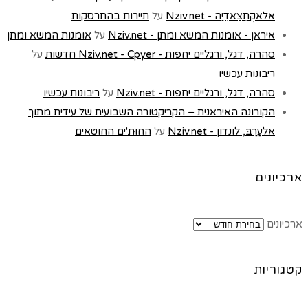
אלאקְתִצַאדִיַה - Nziv.net
על
תיירות בהתרסקות
איראן - אומנות המשא ומתן - Nziv.net
על
אומנות המשא ומתן
סהרה, דגל, ורגליים יחפות - Nziv.net - Cpyer חדשות
על
ריבונות עכשיו
סהרה, דגל, ורגליים יחפות - Nziv.net
על
ריבונות עכשיו
הקורונה האיראנית – הקריקטורה השבועית של עידית מתוך
אלעַרַבּ, לונדון - Nziv.net
על
החוּת'ים החוטאים
ארכיונים
ארכיונים
קטגוריות