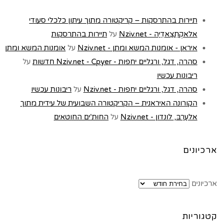
תיירות בהתרסקות – קריקטורה מתוך עיתון כלכלי סעודי
אלאקְתִצַאדִיַה - Nziv.net
על
תיירות בהתרסקות
איראן - אומנות המשא ומתן - Nziv.net
על
אומנות המשא ומתן
סהרה, דגל, ורגליים יחפות - Nziv.net - Cpyer חדשות
על
ריבונות עכשיו
סהרה, דגל, ורגליים יחפות - Nziv.net
על
ריבונות עכשיו
הקורונה האיראנית – הקריקטורה השבועית של עידית מתוך
אלעַרַבּ, לונדון - Nziv.net
על
החוּת'ים החוטאים
ארכיונים
ארכיונים
קטגוריות