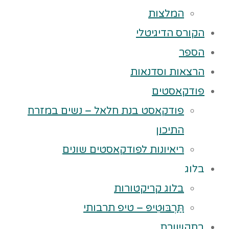
המלצות
הקורס הדיגיטלי
הספר
הרצאות וסדנאות
פודקאסטים
פודקאסט בנת חלאל – נשים במזרח
התיכון
ריאיונות לפודקאסטים שונים
בלוג
בלוג קריקטורות
תַּרְבּוּטִיפּ – טיפ תרבותי
בתקשורת