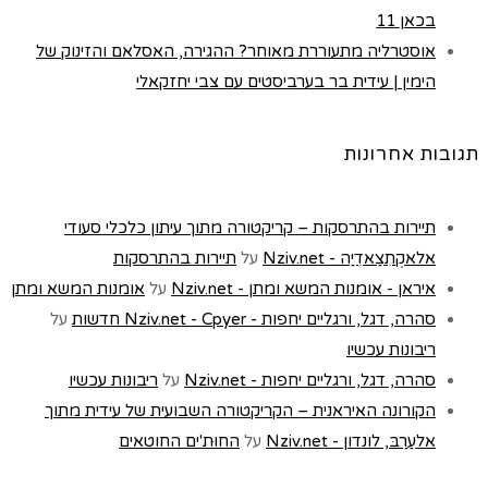
בכאן 11
אוסטרליה מתעוררת מאוחר? ההגירה, האסלאם והזינוק של
הימין | עידית בר בערביסטים עם צבי יחזקאלי
תגובות אחרונות
תיירות בהתרסקות – קריקטורה מתוך עיתון כלכלי סעודי
אלאקְתִצַאדִיַה - Nziv.net
על
תיירות בהתרסקות
איראן - אומנות המשא ומתן - Nziv.net
על
אומנות המשא ומתן
סהרה, דגל, ורגליים יחפות - Nziv.net - Cpyer חדשות
על
ריבונות עכשיו
סהרה, דגל, ורגליים יחפות - Nziv.net
על
ריבונות עכשיו
הקורונה האיראנית – הקריקטורה השבועית של עידית מתוך
אלעַרַבּ, לונדון - Nziv.net
על
החוּת'ים החוטאים