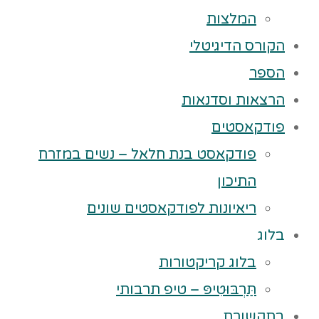
המלצות
הקורס הדיגיטלי
הספר
הרצאות וסדנאות
פודקאסטים
פודקאסט בנת חלאל – נשים במזרח
התיכון
ריאיונות לפודקאסטים שונים
בלוג
בלוג קריקטורות
תַּרְבּוּטִיפּ – טיפ תרבותי
בתקשורת