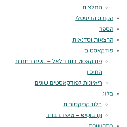
המלצות
הקורס הדיגיטלי
הספר
הרצאות וסדנאות
פודקאסטים
פודקאסט בנת חלאל – נשים במזרח
התיכון
ריאיונות לפודקאסטים שונים
בלוג
בלוג קריקטורות
תַּרְבּוּטִיפּ – טיפ תרבותי
בתקשורת