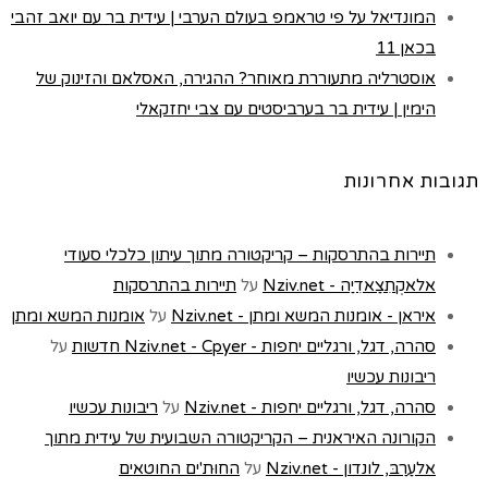
המונדיאל על פי טראמפ בעולם הערבי | עידית בר עם יואב זהבי
בכאן 11
אוסטרליה מתעוררת מאוחר? ההגירה, האסלאם והזינוק של
הימין | עידית בר בערביסטים עם צבי יחזקאלי
תגובות אחרונות
תיירות בהתרסקות – קריקטורה מתוך עיתון כלכלי סעודי
אלאקְתִצַאדִיַה - Nziv.net
על
תיירות בהתרסקות
איראן - אומנות המשא ומתן - Nziv.net
על
אומנות המשא ומתן
סהרה, דגל, ורגליים יחפות - Nziv.net - Cpyer חדשות
על
ריבונות עכשיו
סהרה, דגל, ורגליים יחפות - Nziv.net
על
ריבונות עכשיו
הקורונה האיראנית – הקריקטורה השבועית של עידית מתוך
אלעַרַבּ, לונדון - Nziv.net
על
החוּת'ים החוטאים