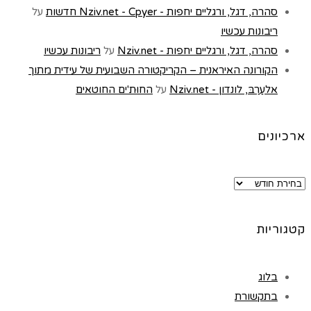
סהרה, דגל, ורגליים יחפות - Nziv.net - Cpyer חדשות
על
ריבונות עכשיו
סהרה, דגל, ורגליים יחפות - Nziv.net
על
ריבונות עכשיו
הקורונה האיראנית – הקריקטורה השבועית של עידית מתוך
אלעַרַבּ, לונדון - Nziv.net
על
החוּת'ים החוטאים
ארכיונים
קטגוריות
בלוג
בתקשורת