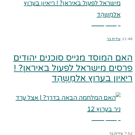
קרא עוד ←
21:48
עידית בר
האם המוסד מגייס סוכנים יהודים
פרסים מישראל לפעול באיראן? !
ריאיון בערוץ אלמַשְהַד
קרא עוד ←
7:52
עידית בר