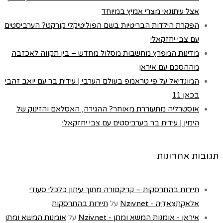
אצל עיתונאי מצרי אמיץ במיוחד
הפקרת הילדות הבריטיות בשם הפוליטיקלי קורקט? הערביסטים
עם צבי יחזקאלי
מדינות המפרץ מחשבות מסלול מחדש – בין תקווה לאכזבה
מההסכם עם איראן
המונדיאל על פי טראמפ בעולם הערבי | עידית בר עם יואב זהבי
בכאן 11
אוסטרליה מתעוררת מאוחר? ההגירה, האסלאם והזינוק של
הימין | עידית בר בערביסטים עם צבי יחזקאלי
תגובות אחרונות
תיירות בהתרסקות – קריקטורה מתוך עיתון כלכלי סעודי
אלאקְתִצַאדִיַה - Nziv.net
על
תיירות בהתרסקות
איראן - אומנות המשא ומתן - Nziv.net
על
אומנות המשא ומתן