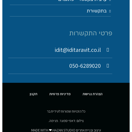
בתקשורת
פרטי התקשרות
idit@iditaravit.co.il
050-6289020
הצהרת נגישות
מדיניות פרטיות
תקנון
כל הזכויות שמורות לעידית בר
צילום :דאפי ספונר. פנימה.
עיצוב ובניית אתרים MADE WITH ❤ HAZAN STUDIO