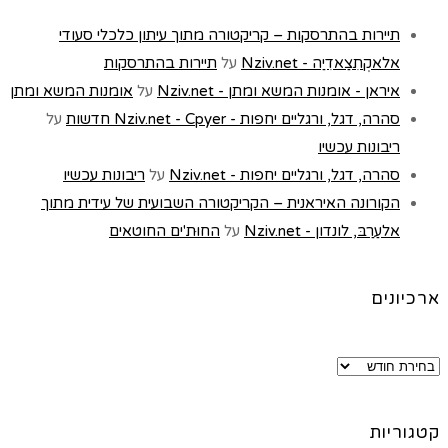
תיירות בהתרסקות – קריקטורה מתוך עיתון כלכלי סעודי
אלאקְתִצַאדִיַה - Nziv.net
על
תיירות בהתרסקות
איראן - אומנות המשא ומתן - Nziv.net
על
אומנות המשא ומתן
סהרה, דגל, ורגליים יחפות - Nziv.net - Cpyer חדשות
על
ריבונות עכשיו
סהרה, דגל, ורגליים יחפות - Nziv.net
על
ריבונות עכשיו
הקורונה האיראנית – הקריקטורה השבועית של עידית מתוך
אלעַרַבּ, לונדון - Nziv.net
על
החוּת'ים החוטאים
ארכיונים
קטגוריות