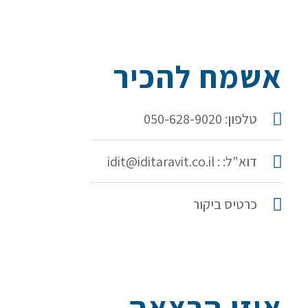
אשמח להכיר
טלפון: 050-628-9020
דוא"ל: : idit@iditaravit.co.il
כרטיס ביקור
איזו הרצאה