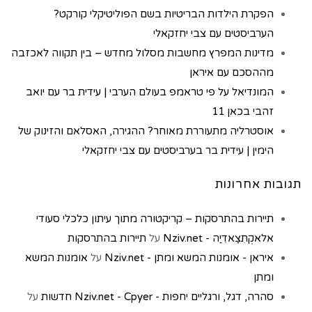
הפקרת הילדות הבריטיות בשם הפוליטיקלי קורקט?
הערביסטים עם צבי יחזקאלי
מדינות המפרץ מחשבות מסלול מחדש – בין תקווה לאכזבה
מההסכם עם איראן
המונדיאל על פי טראמפ בעולם הערבי | עידית בר עם יואב
זהבי בכאן 11
אוסטרליה מתעוררת מאוחר? ההגירה, האסלאם והזינוק של
הימין | עידית בר בערביסטים עם צבי יחזקאלי
תגובות אחרונות
תיירות בהתרסקות – קריקטורה מתוך עיתון כלכלי סעודי
אלאקְתִצַאדִיַה - Nziv.net
על
תיירות בהתרסקות
איראן - אומנות המשא ומתן - Nziv.net
על
אומנות המשא
ומתן
סהרה, דגל, ורגליים יחפות - Nziv.net - Cpyer חדשות
על