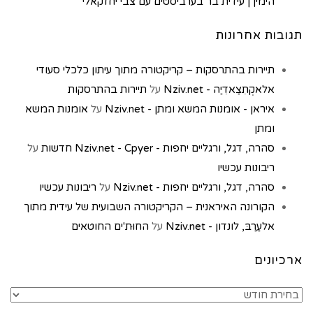
הימין | עידית בר בערביסטים עם צבי יחזקאלי
תגובות אחרונות
תיירות בהתרסקות – קריקטורה מתוך עיתון כלכלי סעודי
אלאקְתִצַאדִיַה - Nziv.net
על
תיירות בהתרסקות
איראן - אומנות המשא ומתן - Nziv.net
על
אומנות המשא
ומתן
סהרה, דגל, ורגליים יחפות - Nziv.net - Cpyer חדשות
על
ריבונות עכשיו
סהרה, דגל, ורגליים יחפות - Nziv.net
על
ריבונות עכשיו
הקורונה האיראנית – הקריקטורה השבועית של עידית מתוך
אלעַרַבּ, לונדון - Nziv.net
על
החוּת'ים החוטאים
ארכיונים