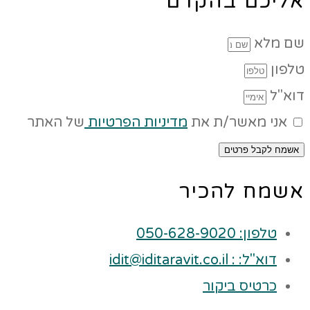
אליכם בהקדם
שם מלא
טלפון
דוא"ל
אני מאשר/ת את
מדיניות הפרטיות
של האתר
אשמח לקבל פרטים
אשמח להכיר
טלפון: 050-628-9020
דוא"ל: : idit@iditaravit.co.il
כרטיס ביקור