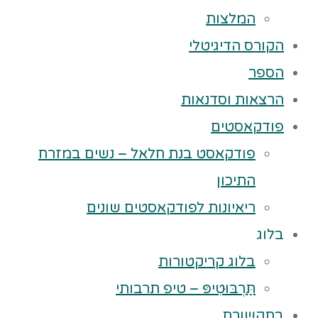
המלצות
הקורס הדיגיטלי
הספר
הרצאות וסדנאות
פודקאסטים
פודקאסט בנת חלאל – נשים במזרח
התיכון
ריאיונות לפודקאסטים שונים
בלוג
בלוג קריקטורות
תַּרְבּוּטִיפּ – טיפ תרבותי
בתקשורת