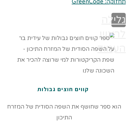
תחזוקה: GreenCode
גלילה
לראש
העמוד
קווים חוצים גבולות
הוא ספר שחושף את השפה הסודית של המזרח
התיכון