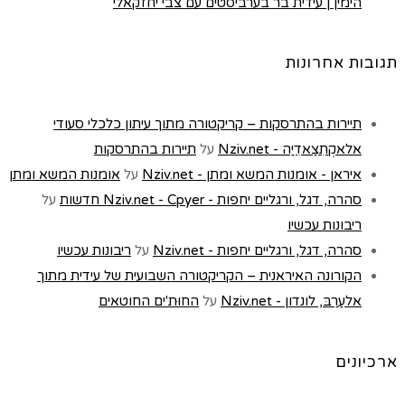
הימין | עידית בר בערביסטים עם צבי יחזקאלי
תגובות אחרונות
תיירות בהתרסקות – קריקטורה מתוך עיתון כלכלי סעודי
אלאקְתִצַאדִיַה - Nziv.net
על
תיירות בהתרסקות
איראן - אומנות המשא ומתן - Nziv.net
על
אומנות המשא ומתן
סהרה, דגל, ורגליים יחפות - Nziv.net - Cpyer חדשות
על
ריבונות עכשיו
סהרה, דגל, ורגליים יחפות - Nziv.net
על
ריבונות עכשיו
הקורונה האיראנית – הקריקטורה השבועית של עידית מתוך
אלעַרַבּ, לונדון - Nziv.net
על
החוּת'ים החוטאים
ארכיונים