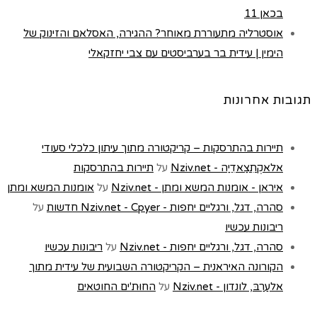
בכאן 11
אוסטרליה מתעוררת מאוחר? ההגירה, האסלאם והזינוק של
הימין | עידית בר בערביסטים עם צבי יחזקאלי
תגובות אחרונות
תיירות בהתרסקות – קריקטורה מתוך עיתון כלכלי סעודי
אלאקְתִצַאדִיַה - Nziv.net
על
תיירות בהתרסקות
איראן - אומנות המשא ומתן - Nziv.net
על
אומנות המשא ומתן
סהרה, דגל, ורגליים יחפות - Nziv.net - Cpyer חדשות
על
ריבונות עכשיו
סהרה, דגל, ורגליים יחפות - Nziv.net
על
ריבונות עכשיו
הקורונה האיראנית – הקריקטורה השבועית של עידית מתוך
אלעַרַבּ, לונדון - Nziv.net
על
החוּת'ים החוטאים