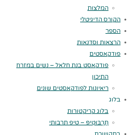
המלצות
הקורס הדיגיטלי
הספר
הרצאות וסדנאות
פודקאסטים
פודקאסט בנת חלאל – נשים במזרח
התיכון
ריאיונות לפודקאסטים שונים
בלוג
בלוג קריקטורות
תַּרְבּוּטִיפּ – טיפ תרבותי
בתקשורת