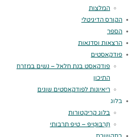
המלצות
הקורס הדיגיטלי
הספר
הרצאות וסדנאות
פודקאסטים
פודקאסט בנת חלאל – נשים במזרח
התיכון
ריאיונות לפודקאסטים שונים
בלוג
בלוג קריקטורות
תַּרְבּוּטִיפּ – טיפ תרבותי
בתקשורת