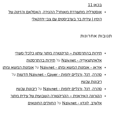
בכאן 11
אוסטרליה מתעוררת מאוחר? ההגירה, האסלאם והזינוק של
הימין | עידית בר בערביסטים עם צבי יחזקאלי
תגובות אחרונות
תיירות בהתרסקות – קריקטורה מתוך עיתון כלכלי סעודי
אלאקְתִצַאדִיַה - Nziv.net
על
תיירות בהתרסקות
איראן - אומנות המשא ומתן - Nziv.net
על
אומנות המשא ומתן
סהרה, דגל, ורגליים יחפות - Nziv.net - Cpyer חדשות
על
ריבונות עכשיו
סהרה, דגל, ורגליים יחפות - Nziv.net
על
ריבונות עכשיו
הקורונה האיראנית – הקריקטורה השבועית של עידית מתוך
אלעַרַבּ, לונדון - Nziv.net
על
החוּת'ים החוטאים