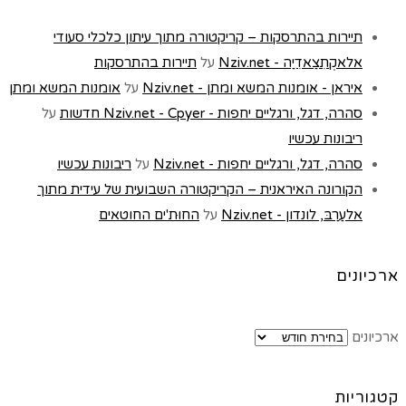
תיירות בהתרסקות – קריקטורה מתוך עיתון כלכלי סעודי
אלאקְתִצַאדִיַה - Nziv.net
על
תיירות בהתרסקות
איראן - אומנות המשא ומתן - Nziv.net
על
אומנות המשא ומתן
סהרה, דגל, ורגליים יחפות - Nziv.net - Cpyer חדשות
על
ריבונות עכשיו
סהרה, דגל, ורגליים יחפות - Nziv.net
על
ריבונות עכשיו
הקורונה האיראנית – הקריקטורה השבועית של עידית מתוך
אלעַרַבּ, לונדון - Nziv.net
על
החוּת'ים החוטאים
ארכיונים
ארכיונים
קטגוריות