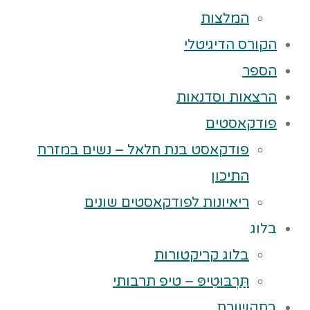
המלצות
הקורס הדיגיטלי
הספר
הרצאות וסדנאות
פודקאסטים
פודקאסט בנת חלאל – נשים במזרח
התיכון
ריאיונות לפודקאסטים שונים
בלוג
בלוג קריקטורות
תַּרְבּוּטִיפּ – טיפ תרבותי
בתקשורת