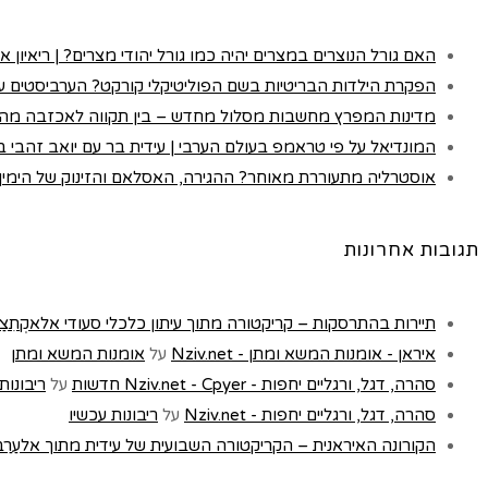
האם גורל הנוצרים במצרים יהיה כמו גורל יהודי מצרים? | ריאיון א
הפקרת הילדות הבריטיות בשם הפוליטיקלי קורקט? הערביסטים עם
מדינות המפרץ מחשבות מסלול מחדש – בין תקווה לאכזבה מה
המונדיאל על פי טראמפ בעולם הערבי | עידית בר עם יואב זהבי בכא
אוסטרליה מתעוררת מאוחר? ההגירה, האסלאם והזינוק של הימין |
תגובות אחרונות
תיירות בהתרסקות – קריקטורה מתוך עיתון כלכלי סעודי אלאקְתִצַאדִיַה - t
איראן - אומנות המשא ומתן - Nziv.net
על
אומנות המשא ומתן
סהרה, דגל, ורגליים יחפות - Nziv.net - Cpyer חדשות
על
ריבונות
סהרה, דגל, ורגליים יחפות - Nziv.net
על
ריבונות עכשיו
הקורונה האיראנית – הקריקטורה השבועית של עידית מתוך אלעַרַבּ, לונדון 