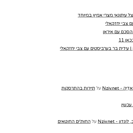
צל עיתונאי מצרי אמיץ במיוחד
 צבי יחזקאלי
הסכם עם איראן
ן 11
 עידית בר בערביסטים עם צבי יחזקאלי
Nziv.ne
על
תיירות בהתרסקות
 עכשיו
- Nziv.net
על
החוּת'ים החוטאים