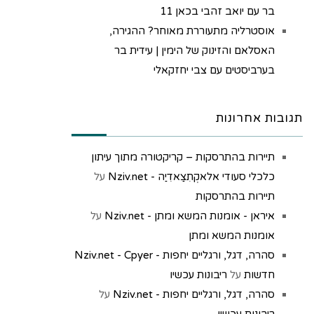
בר עם יואב זהבי בכאן 11
אוסטרליה מתעוררת מאוחר? ההגירה,
האסלאם והזינוק של הימין | עידית בר
בערביסטים עם צבי יחזקאלי
תגובות אחרונות
תיירות בהתרסקות – קריקטורה מתוך עיתון
כלכלי סעודי אלאקְתִצַאדִיַה - Nziv.net
על
תיירות בהתרסקות
איראן - אומנות המשא ומתן - Nziv.net
על
אומנות המשא ומתן
סהרה, דגל, ורגליים יחפות - Nziv.net - Cpyer
חדשות
על
ריבונות עכשיו
סהרה, דגל, ורגליים יחפות - Nziv.net
על
ריבונות עכשיו