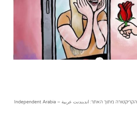
לא על האהבה לבדה – הקריקטורה השבועית של עידית הקריקטורה מתוך האתר: اندبندنت عربية – Independent Arabia