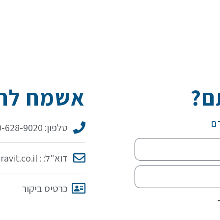
ם?
אשמח להכ
ם
טלפון: 050-628-9020
דוא"ל: : idit@iditaravit.co.il
כרטיס ביקור