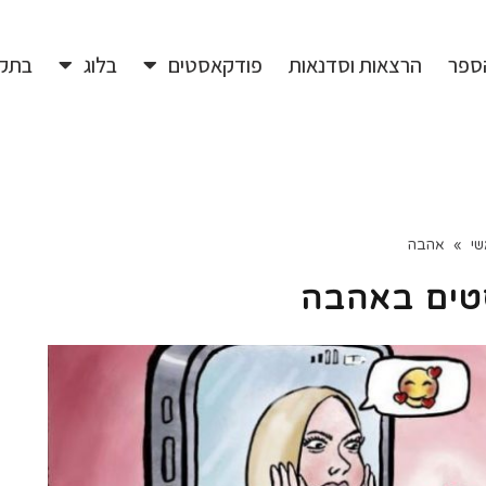
ספר
הרצאות וסדנאות
פודקאסטים
בלוג
בתק
שי
»
אהבה
טים ב
אהבה