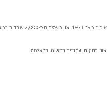
החברה א.א. ובניו בע"מ מייצרת 
יצור במקומו עמודים חדשים. בהצלחה!