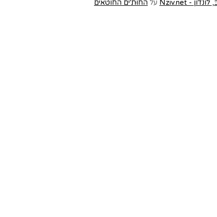
- Nziv.net
על
החוּת'ים החוטאים