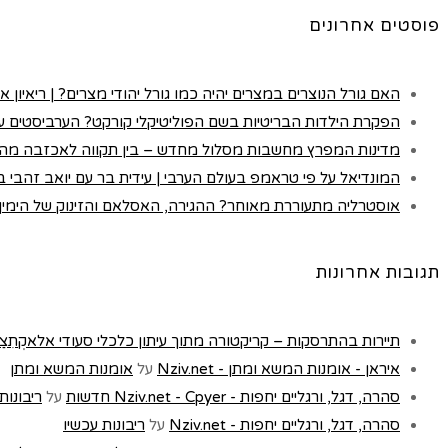
פוסטים אחרונים
האם גורל הנוצרים במצרים יהיה כמו גורל יהודי מצרים? | ריאיון א
הפקרת הילדות הבריטיות בשם הפוליטיקלי קורקט? הערביסטים עם
מדינות המפרץ מחשבות מסלול מחדש – בין תקווה לאכזבה מה
המונדיאל על פי טראמפ בעולם הערבי | עידית בר עם יואב זהבי בכא
אוסטרליה מתעוררת מאוחר? ההגירה, האסלאם והזינוק של הימין |
תגובות אחרונות
תיירות בהתרסקות – קריקטורה מתוך עיתון כלכלי סעודי אלאקְתִצַאדִיַה - t
איראן - אומנות המשא ומתן - Nziv.net
על
אומנות המשא ומתן
סהרה, דגל, ורגליים יחפות - Nziv.net - Cpyer חדשות
על
ריבונות
סהרה, דגל, ורגליים יחפות - Nziv.net
על
ריבונות עכשיו