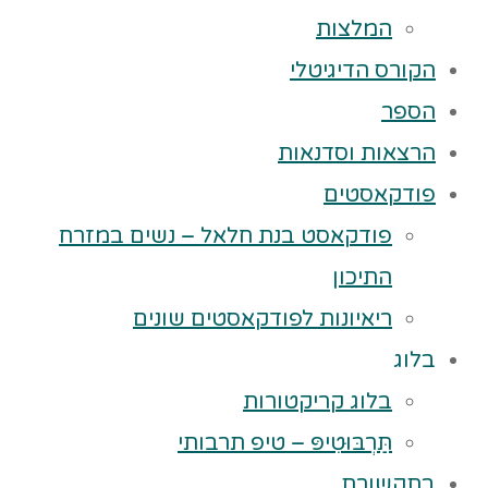
המלצות
הקורס הדיגיטלי
הספר
הרצאות וסדנאות
פודקאסטים
פודקאסט בנת חלאל – נשים במזרח
התיכון
ריאיונות לפודקאסטים שונים
בלוג
בלוג קריקטורות
תַּרְבּוּטִיפּ – טיפ תרבותי
בתקשורת