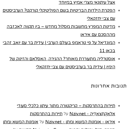
אצל עיתונאי מצרי אמיץ במיוחד
הפקרת הילדות הבריטיות בשם הפוליטיקלי קורקט? הערביסטים
עם צבי יחזקאלי
מדינות המפרץ מחשבות מסלול מחדש – בין תקווה לאכזבה
מההסכם עם איראן
המונדיאל על פי טראמפ בעולם הערבי | עידית בר עם יואב זהבי
בכאן 11
אוסטרליה מתעוררת מאוחר? ההגירה, האסלאם והזינוק של
הימין | עידית בר בערביסטים עם צבי יחזקאלי
תגובות אחרונות
תיירות בהתרסקות – קריקטורה מתוך עיתון כלכלי סעודי
אלאקְתִצַאדִיַה - Nziv.net
על
תיירות בהתרסקות
איראן - אומנות המשא ומתן - Nziv.net
על
אומנות המשא ומתן