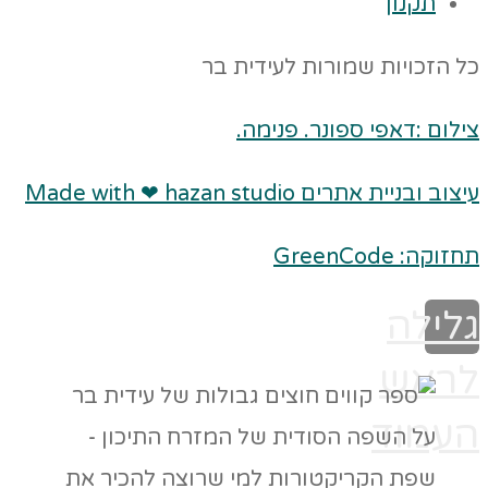
תקנון
כל הזכויות שמורות לעידית בר
צילום :דאפי ספונר. פנימה.
עיצוב ובניית אתרים Made with ❤ hazan studio
תחזוקה: GreenCode
גלילה
לראש
העמוד