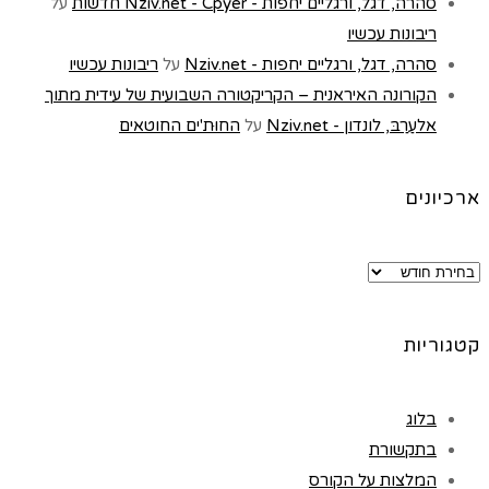
סהרה, דגל, ורגליים יחפות - Nziv.net - Cpyer חדשות
על
ריבונות עכשיו
סהרה, דגל, ורגליים יחפות - Nziv.net
על
ריבונות עכשיו
הקורונה האיראנית – הקריקטורה השבועית של עידית מתוך
אלעַרַבּ, לונדון - Nziv.net
על
החוּת'ים החוטאים
ארכיונים
ארכיונים
קטגוריות
בלוג
בתקשורת
המלצות על הקורס